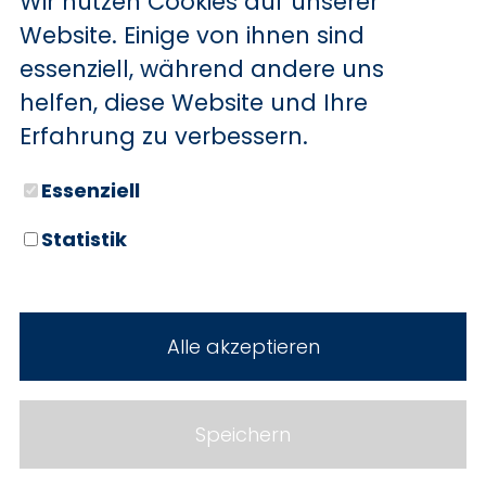
Wir nutzen Cookies auf unserer
BYD
Website. Einige von ihnen sind
essenziell, während andere uns
SERVICE
Sechs starke Marken. Zwei
helfen, diese Website und Ihre
Standorte. Seit über 100 Jahren
Aktionsfahrzeuge
Erfahrung zu verbessern.
Ihr Autohaus Holz.
AutoAbo
Essenziell
Gewerbekunden
Statistik
Probefahrt
Neuwagen
Mietwagen
Gebrauchtwagen
Alle akzeptieren
Ankauf
Werkstatt
Cookie Einstellungen
Fahrzeuge
WERKSTATTTERMIN
Impressum
Speichern
Service
Datenschutz
Teile & Zubehör
Jobs