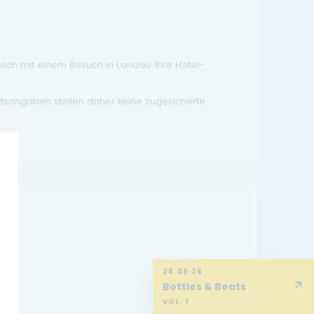
doch mit einem Besuch in Landau: Ihre Hotel-
atsangaben stellen daher keine zugesicherte
28.08.26
↗
Bottles & Beats
VOL. 1