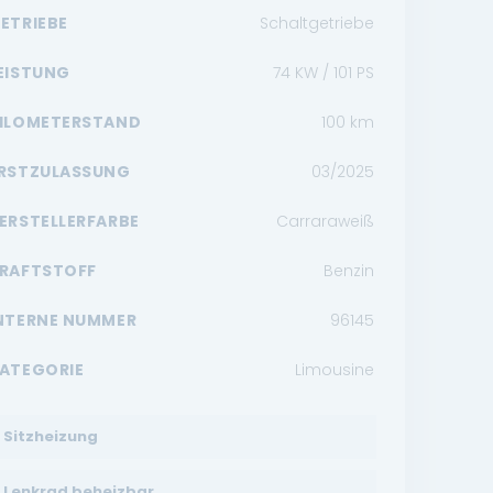
ETRIEBE
Schaltgetriebe
EISTUNG
74 KW / 101 PS
ILOMETERSTAND
100
km
RSTZULASSUNG
03/2025
ERSTELLERFARBE
Carraraweiß
RAFTSTOFF
Benzin
NTERNE NUMMER
96145
ATEGORIE
Limousine
Sitzheizung
Lenkrad beheizbar