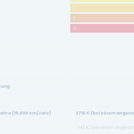
E
F
G
stung
Jahre (15.000 km/Jahr)
2715
€ (bei einem angeno
1143
€ (bei einem angenom