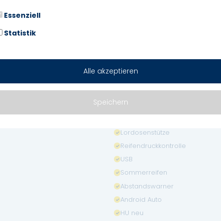
Garantie
Essenziell
Elektr. Seitenspiegel
Statistik
Bordcomputer
Multifunktionslenkrad
Lichtsensor
Alle akzeptieren
Traktionskontrolle
Spurhalteassistent
Speichern
Armlehne
Berganfahrassistent
Lordosenstütze
Reifendruckkontrolle
USB
Sommerreifen
Abstandswarner
Android Auto
HU neu