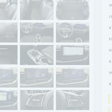
G
L
K
E
H
K
I
K