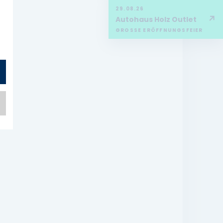
29.08.26
↗
Autohaus Holz Outlet
GROSSE ERÖFFNUNGSFEIER