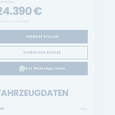
AUFPREIS
24.390
€
% MwSt. ausweisbar
ANFRAGE STELLEN
DOWNLOAD EXPOSÉ
Auf WhatsApp teilen
FAHRZEUGDATEN
YP
Pkw