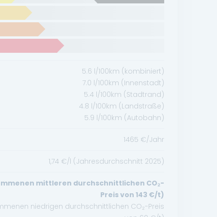
5.6
l/100km (kombiniert)
7.0
l/100km (Innenstadt)
5.4
l/100km (Stadtrand)
4.8
l/100km (Landstraße)
5.9
l/100km (Autobahn)
1465
€/Jahr
1,74
€/l (Jahresdurchschnitt
2025
)
mmenen mittleren durchschnittlichen CO₂-
Preis von
143
€/t)
menen niedrigen durchschnittlichen CO₂-Preis