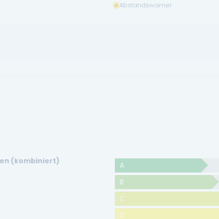
Abstandswarner
en (kombiniert)
A
B
C
D