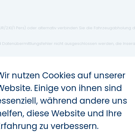
EUR/2.Kl/1 Pers) oder alternativ verbinden Sie die Fahrzeugabholung 
d Datenübermittlungsfehler nicht ausgeschlossen werden, die Inser
Wir nutzen Cookies auf unserer
Website. Einige von ihnen sind
essenziell, während andere uns
Zentralverriegelung
helfen, diese Website und Ihre
Elektr. Wegfahrsperre
Erfahrung zu verbessern.
ABS
Navigationssystem