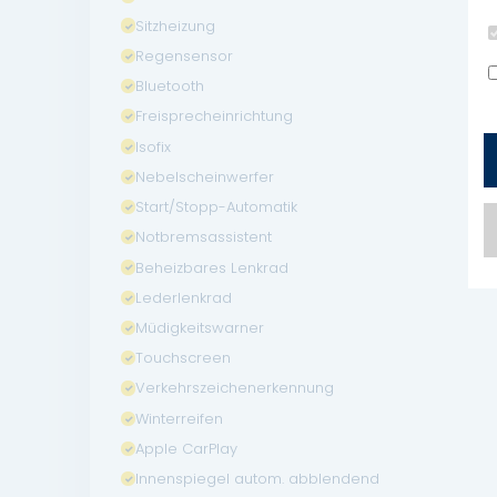
Sitzheizung
Regensensor
Bluetooth
Freisprecheinrichtung
Isofix
Nebelscheinwerfer
Start/Stopp-Automatik
Notbremsassistent
Beheizbares Lenkrad
Lederlenkrad
Müdigkeitswarner
Touchscreen
Verkehrszeichenerkennung
Winterreifen
Apple CarPlay
Innenspiegel autom. abblendend