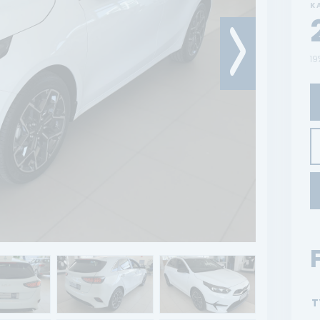
K
19
T