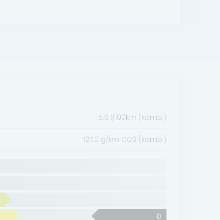
5.6 l/100km (komb.)
127.0 g/km CO2 (komb.)
D