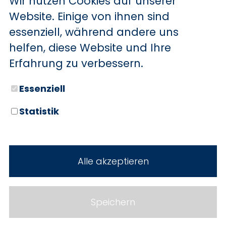
Wir nutzen Cookies auf unserer
BYD
Website. Einige von ihnen sind
essenziell, während andere uns
SERVICE
Sechs starke Marken. Zwei
helfen, diese Website und Ihre
Standorte. Seit über 100 Jahren
Aktionsfahrzeuge
Erfahrung zu verbessern.
Ihr Autohaus Holz.
AutoAbo
Essenziell
Gewerbekunden
Statistik
Probefahrt
Neuwagen
Mietwagen
Gebrauchtwagen
Alle akzeptieren
Ankauf
Werkstatt
Cookie Einstellungen
Fahrzeuge
WERKSTATTTERMIN
Impressum
Speichern
Service
Datenschutz
Teile & Zubehör
Jobs