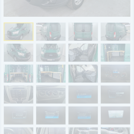
BYD
SERVICE
Aktionsfahrzeuge
AutoAbo
Gewerbekunden
Probefahrt
Mietwagen
Ankauf
WERKSTATTTERMIN
Teile & Zubehör