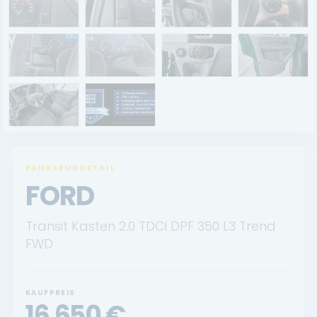
Renault Service
Dacia Service
UNTERNEHMEN
Standort Landau
Standort Neustadt
FAHRZEUGDETAIL
Qualitätsversprechen
FORD
Tankstelle
Transit Kasten 2.0 TDCi DPF 350 L3 Trend
Karriere
FWD
KONTAKT
KAUFPREIS
16.650
€