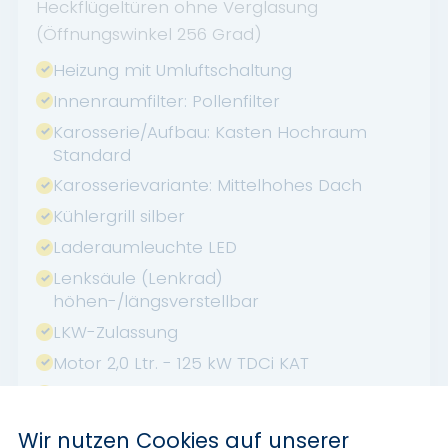
Heckflügeltüren ohne Verglasung
(Öffnungswinkel 256 Grad)
Heizung mit Umluftschaltung
Innenraumfilter: Pollenfilter
Karosserie/Aufbau: Kasten Hochraum
Standard
Karosserievariante: Mittelhohes Dach
Kühlergrill silber
Laderaumleuchte LED
Lenksäule (Lenkrad)
höhen-/längsverstellbar
LKW-Zulassung
Motor 2,0 Ltr. - 125 kW TDCi KAT
Produktionsstätte: Otosan
Radstand 3750 mm
Wir nutzen Cookies auf unserer