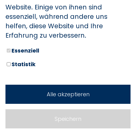
Radvollabdeckungen
Website. Einige von ihnen sind
Raucher-Paket
essenziell, während andere uns
Reifen-Reparaturkit
helfen, diese Website und Ihre
Schadstoffarm nach Abgasnorm Euro 6
Erfahrung zu verbessern.
Schiebetür Lade-/Fahrgastraum links
Schiebetür Lade-/Fahrgastraum rechts
Essenziell
Schlechtwege-Paket 1
Statistik
Seitenschutzleisten breit
(Seitenbeplankung)
Sitze im Lade-/FG-Raum: 1.Reihe, 3er-
Sitzbank
Alle akzeptieren
Steckdose 12V im Lade-/Fahrgastraum
Stoßfänger teillackiert
Speichern
Trend
Trittstufe hinten integriert