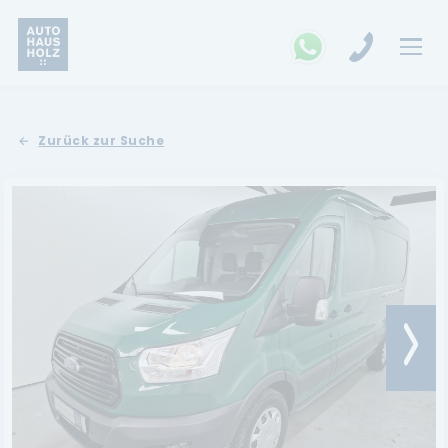
FAHRZEUGSUCHE
Zurück zur Suche
MARKEN
Opel
Kia
Ford
Land Rover
Renault
Dacia