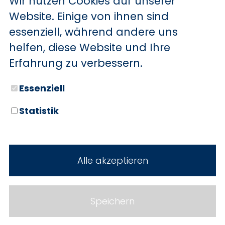
Wir nutzen Cookies auf unserer
BYD
Website. Einige von ihnen sind
essenziell, während andere uns
SERVICE
Sechs starke Marken. Zwei
helfen, diese Website und Ihre
Standorte. Seit über 100 Jahren
Aktionsfahrzeuge
Erfahrung zu verbessern.
Ihr Autohaus Holz.
AutoAbo
Essenziell
Gewerbekunden
Statistik
Probefahrt
Neuwagen
Mietwagen
Gebrauchtwagen
Alle akzeptieren
Ankauf
Werkstatt
Cookie Einstellungen
Fahrzeuge
WERKSTATTTERMIN
Impressum
Speichern
Service
Datenschutz
Teile & Zubehör
Jobs