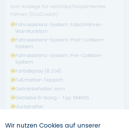
Eco-Anzeige für verbrauchsoptimiertes
Fahren (EcoCoach)
Fahrassistenz-System: Falschfahrer-
Warnfunktion
Fahrassistenz-System: Post-Collision-
System
Fahrassistenz-System: Pre-Collision-
System
Farbdisplay (8 Zoll)
Fußmatten Teppich
Getränkehalter vorn
Getriebe 6-Gang - Typ: 6MX65
Gurtstraffer
Heckleuchten LED
Innenraumfilter: Staub- und Pollenfilter
Wir nutzen Cookies auf unserer