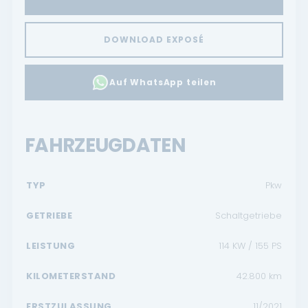
DOWNLOAD EXPOSÉ
Auf WhatsApp teilen
FAHRZEUGDATEN
TYP
Pkw
GETRIEBE
Schaltgetriebe
LEISTUNG
114 KW / 155 PS
KILOMETERSTAND
42.800
km
ERSTZULASSUNG
11/2021