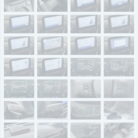
Renault Service
Dacia Service
UNTERNEHMEN
Standort Landau
Standort Neustadt
Qualitätsversprechen
Tankstelle
Karriere
KONTAKT