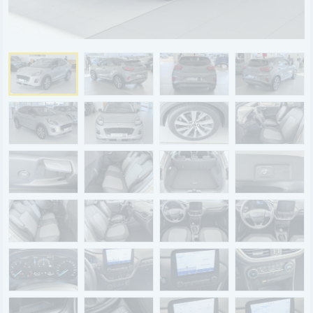
BYD
SERVICE
Aktionsfahrzeuge
AutoAbo
Gewerbekunden
Probefahrt
Mietwagen
Ankauf
WERKSTATTTERMIN
Teile & Zubehör