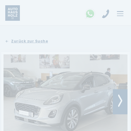
FAHRZEUGSUCHE
Zurück zur Suche
MARKEN
Opel
Kia
Ford
Land Rover
Renault
Dacia