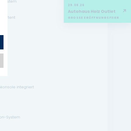
arnsystem
29.08.26
↗
Autohaus Holz Outlet
ssistent
GROSSE ERÖFFNUNGSFEIER
inten
konsole integriert
sion-System