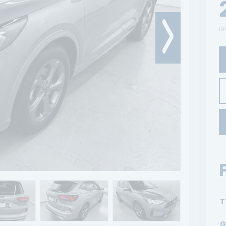
19
T
G