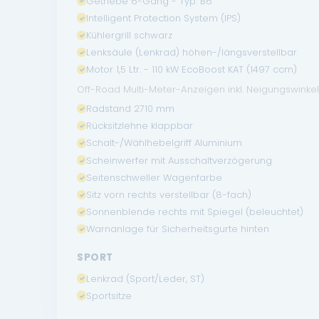
Getriebe 6-Gang - Typ: B6
Intelligent Protection System (IPS)
Kühlergrill schwarz
Lenksäule (Lenkrad) höhen-/längsverstellbar
Motor 1,5 Ltr. - 110 kW EcoBoost KAT (1497 ccm)
Off-Road Multi-Meter-Anzeigen inkl. Neigungswinke
Radstand 2710 mm
Rücksitzlehne klappbar
Schalt-/Wählhebelgriff Aluminium
Scheinwerfer mit Ausschaltverzögerung
Seitenschweller Wagenfarbe
Sitz vorn rechts verstellbar (8-fach)
Sonnenblende rechts mit Spiegel (beleuchtet)
Warnanlage für Sicherheitsgurte hinten
SPORT
Lenkrad (Sport/Leder, ST)
Sportsitze