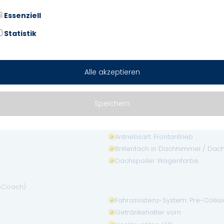
Fahrassistenz-System: Auffahrw
Essenziell
lder)
Fahrassistenz-System: Spurhaltea
Statistik
Gepäckraumabdeckung / Rollo
Kopf-Schulter-Airbag vorn und h
Power KeyFree-Startfunktion
Alle akzeptieren
Rußpartikelfilter
Seitenairbag vorn
Speichern
6 Lautsprecher
Antriebsart: Frontantrieb
Brillenfach in Dachhimmel / Dach
Dachspoiler Wagenfarbe
coCoach)
Fahrassistenz-System: Pre-Colli
Getränkehalter vorn