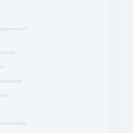
rogrammierbar)
Euro 6d
e)
)
beleuchtet)
 vorn
f vorbehalten.