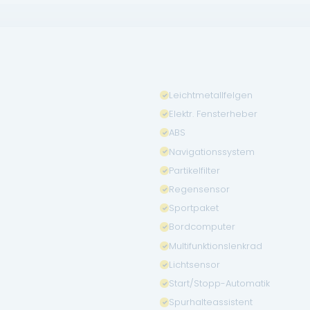
Leichtmetallfelgen
Elektr. Fensterheber
ABS
Navigationssystem
Partikelfilter
Regensensor
Sportpaket
Bordcomputer
Multifunktionslenkrad
Lichtsensor
Start/Stopp-Automatik
Spurhalteassistent