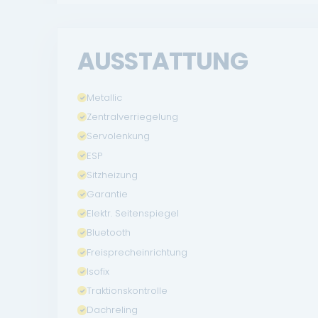
AUSSTATTUNG
Metallic
Zentralverriegelung
Servolenkung
ESP
Sitzheizung
Garantie
Elektr. Seitenspiegel
Bluetooth
Freisprecheinrichtung
Isofix
Traktionskontrolle
Dachreling