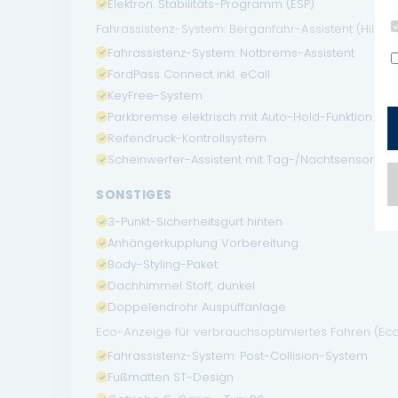
Elektron. Stabilitäts-Programm (ESP)
Fahrassistenz-System: Berganfahr-Assistent (Hill-Ho
Fahrassistenz-System: Notbrems-Assistent
FordPass Connect inkl. eCall
KeyFree-System
Parkbremse elektrisch mit Auto-Hold-Funktion
Reifendruck-Kontrollsystem
Scheinwerfer-Assistent mit Tag-/Nachtsensor
SONSTIGES
3-Punkt-Sicherheitsgurt hinten
Anhängerkupplung Vorbereitung
Body-Styling-Paket
Dachhimmel Stoff, dunkel
Doppelendrohr Auspuffanlage
Eco-Anzeige für verbrauchsoptimiertes Fahren (E
Fahrassistenz-System: Post-Collision-System
Fußmatten ST-Design