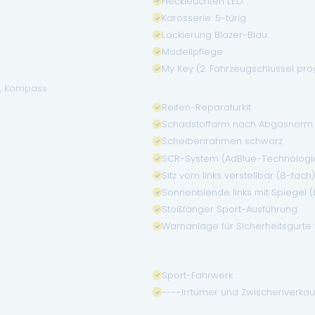
Heckleuchten LED
Karosserie: 5-türig
Lackierung Blazer-Blau
Modellpflege
My Key (2. Fahrzeugschlüssel p
l, Kompass
Reifen-Reparaturkit
Schadstoffarm nach Abgasnorm 
Scheibenrahmen schwarz
SCR-System (AdBlue-Technologi
Sitz vorn links verstellbar (8-fach
Sonnenblende links mit Spiegel (
Stoßfänger Sport-Ausführung
Warnanlage für Sicherheitsgurte
Sport-Fahrwerk
----Irrtümer und Zwischenverkau