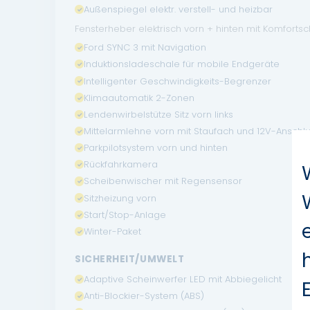
Außenspiegel elektr. verstell- und heizbar
Fensterheber elektrisch vorn + hinten mit Komforts
Ford SYNC 3 mit Navigation
Induktionsladeschale für mobile Endgeräte
Intelligenter Geschwindigkeits-Begrenzer
Klimaautomatik 2-Zonen
Lendenwirbelstütze Sitz vorn links
Mittelarmlehne vorn mit Staufach und 12V-Anschl
Parkpilotsystem vorn und hinten
Rückfahrkamera
Scheibenwischer mit Regensensor
Sitzheizung vorn
Start/Stop-Anlage
Winter-Paket
SICHERHEIT/UMWELT
Adaptive Scheinwerfer LED mit Abbiegelicht
Anti-Blockier-System (ABS)