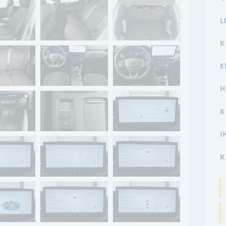
L
K
E
H
K
I
K