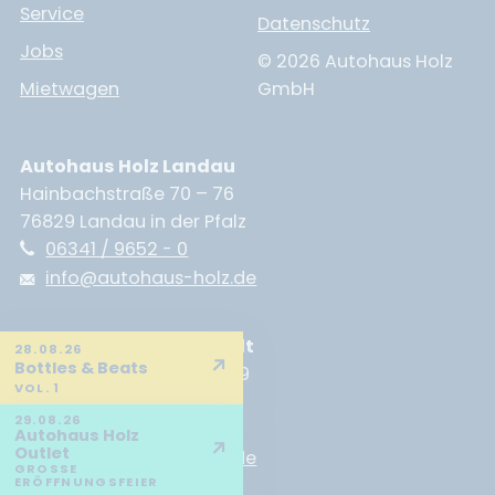
Service
Datenschutz
Jobs
© 2026 Autohaus Holz
Mietwagen
GmbH
Autohaus Holz Landau
Hainbachstraße 70 – 76
76829 Landau in der Pfalz
06341 / 9652 - 0
info@autohaus-holz.de
Autohaus Holz Neustadt
28.08.26
↗
Bottles & Beats
Branchweilerhofstraße 89
VOL. 1
67433 Neustadt
29.08.26
06321 / 9188 - 0
Autohaus Holz
↗
Outlet
info@autohaus-holz.de
GROSSE E
RÖFFNUNGSFEIER