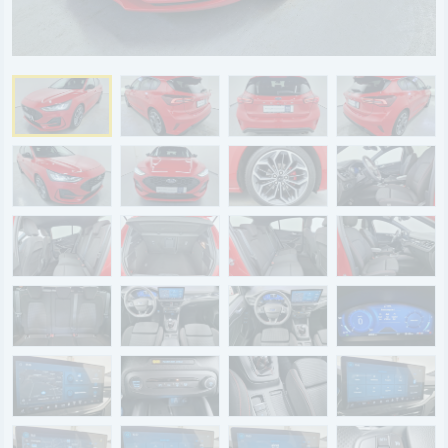
BYD
SERVICE
Aktionsfahrzeuge
AutoAbo
Gewerbekunden
Probefahrt
Mietwagen
Ankauf
WERKSTATTTERMIN
Teile & Zubehör