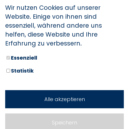
Modellpflege
Wir nutzen Cookies auf unserer
Motor 1,0 Ltr. - 92 kW EcoBoost KAT
Website. Einige von ihnen sind
My Key (2. Fahrzeugschlüssel
essenziell, während andere uns
programmierbar)
helfen, diese Website und Ihre
Reifen-Reparaturkit
Erfahrung zu verbessern.
Schalt-/Wählhebelgriff Aluminium
Schalt-/Wählhebelgriff Leder
Essenziell
Schaltpunktanzeige
Scheinwerfer mit abgedunkelten
Statistik
Hintergrund
Scheinwerfer mit Ausschaltverzögerung
Schwellerverbreiterung
Alle akzeptieren
Sonnenblende links mit Spiegel
(beleuchtet)
Sonnenblende rechts mit Spiegel
Speichern
(beleuchtet)