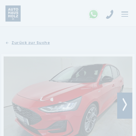
FAHRZEUGSUCHE
Zurück zur Suche
MARKEN
Opel
Kia
Ford
Land Rover
Renault
Dacia