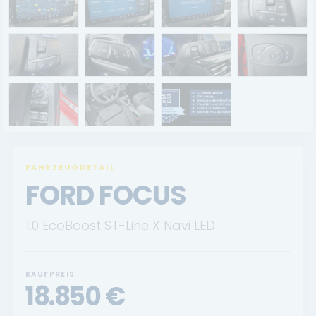
Renault Service
Dacia Service
UNTERNEHMEN
Standort Landau
Standort Neustadt
FAHRZEUGDETAIL
Qualitätsversprechen
FORD FOCUS
Tankstelle
1.0 EcoBoost ST-Line X Navi LED
Karriere
KONTAKT
KAUFPREIS
18.850
€