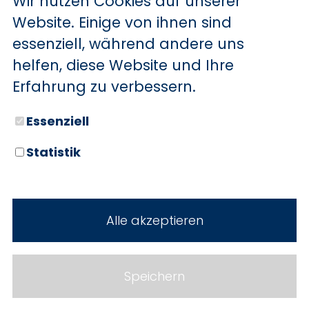
Wir nutzen Cookies auf unserer
BYD
Website. Einige von ihnen sind
essenziell, während andere uns
SERVICE
Sechs starke Marken. Zwei
helfen, diese Website und Ihre
Standorte. Seit über 100 Jahren
Aktionsfahrzeuge
Erfahrung zu verbessern.
Ihr Autohaus Holz.
AutoAbo
Essenziell
Gewerbekunden
Statistik
Probefahrt
Neuwagen
Mietwagen
Gebrauchtwagen
Alle akzeptieren
Ankauf
Werkstatt
Cookie Einstellungen
Fahrzeuge
WERKSTATTTERMIN
Impressum
Speichern
Service
Datenschutz
Teile & Zubehör
Jobs