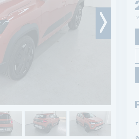
19
T
G