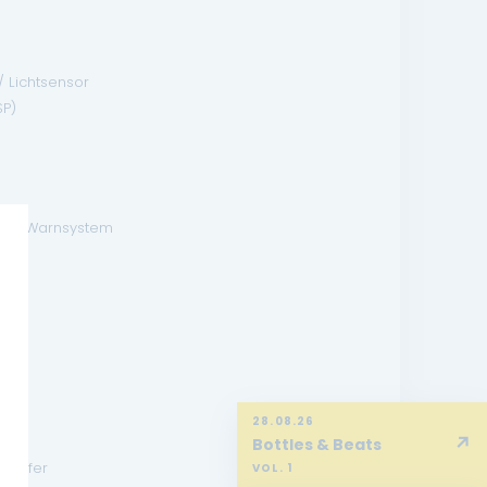
/ Lichtsensor
SP)
hsel-Warnsystem
fer
28.08.26
↗
Bottles & Beats
 Kupfer
VOL. 1