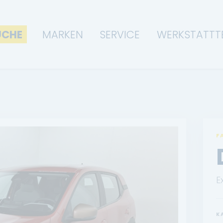
UCHE
MARKEN
SERVICE
WERKSTATTT
F
E
K