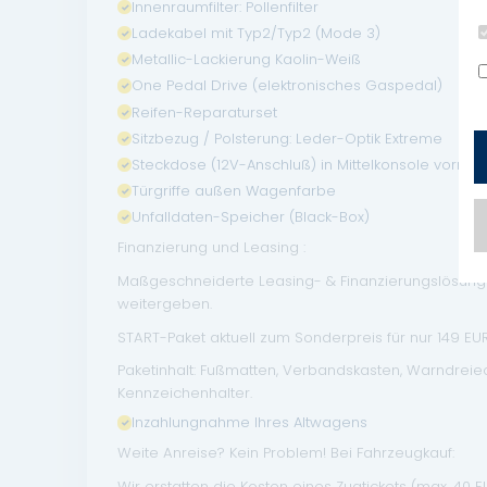
Innenraumfilter: Pollenfilter
Ladekabel mit Typ2/Typ2 (Mode 3)
Metallic-Lackierung Kaolin-Weiß
One Pedal Drive (elektronisches Gaspedal)
Reifen-Reparaturset
Sitzbezug / Polsterung: Leder-Optik Extreme
Steckdose (12V-Anschluß) in Mittelkonsole vorn
Türgriffe außen Wagenfarbe
Unfalldaten-Speicher (Black-Box)
Finanzierung und Leasing :
Maßgeschneiderte Leasing- & Finanzierungslösungen
weitergeben.
START-Paket aktuell zum Sonderpreis für nur 149 EUR 
Paketinhalt: Fußmatten, Verbandskasten, Warndrei
Kennzeichenhalter.
Inzahlungnahme Ihres Altwagens
Weite Anreise? Kein Problem! Bei Fahrzeugkauf:
Wir erstatten die Kosten eines Zugtickets (max. 40 