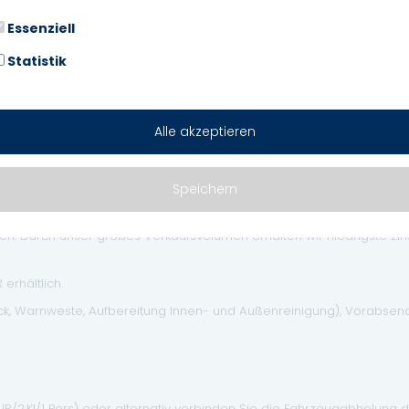
Karosserie: 5-türig
Essenziell
Lenksäule (Lenkrad) höhenverste
Modellpflege (2)
Statistik
Radzierkappen
Schnellladevorrichtung (CCS-La
Sitzbezug / Polsterung: Stoff Ext
Alle akzeptieren
Techno-Paket
Türverriegelung automatisch
Vehicle-to-Load Stecker (V2L)
Speichern
. Durch unser großes Verkaufsvolumen erhalten wir niedrigste Zinse
erhältlich.
eck, Warnweste, Aufbereitung Innen- und Außenreinigung), Vorabse
EUR/2.Kl/1 Pers) oder alternativ verbinden Sie die Fahrzeugabholung 