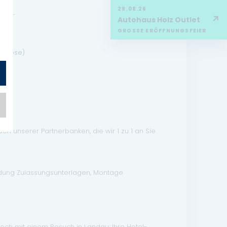
29.08.26
llbar
↗
Autohaus Holz Outlet
GROSSE ERÖFFNUNGSFEIER
dedose)
reme
n unserer Partnerbanken, die wir 1 zu 1 an Sie
ndung Zulassungsunterlagen, Montage
doch mit einem Besuch in Landau: Ihre Hotel-