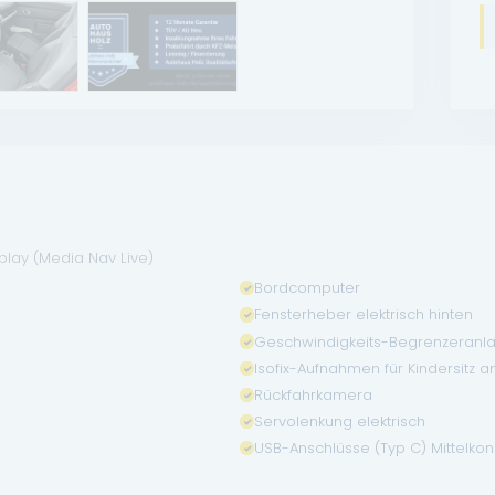
lay (Media Nav Live)
Bordcomputer
Fensterheber elektrisch hinten
Geschwindigkeits-Begrenzeranl
Isofix-Aufnahmen für Kindersitz an
Rückfahrkamera
Servolenkung elektrisch
USB-Anschlüsse (Typ C) Mittelkon