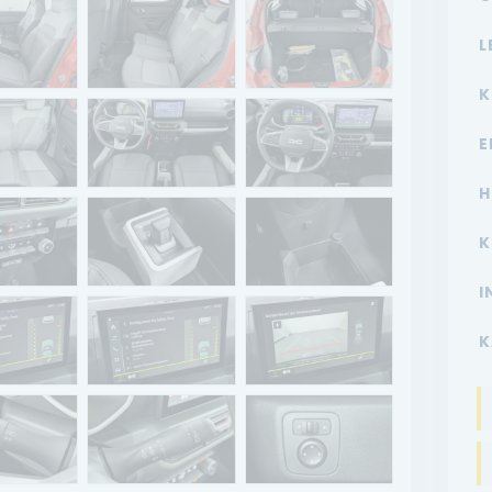
L
K
E
H
K
I
K