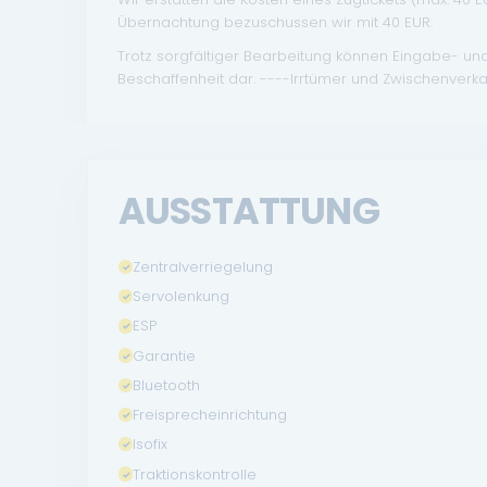
Übernachtung bezuschussen wir mit 40 EUR.
Trotz sorgfältiger Bearbeitung können Eingabe- un
Beschaffenheit dar. ----Irrtümer und Zwischenverka
AUSSTATTUNG
Zentralverriegelung
Servolenkung
ESP
Garantie
Bluetooth
Freisprecheinrichtung
Isofix
Traktionskontrolle