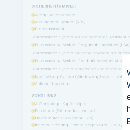
SICHERHEIT/UMWELT
Airbag Beifahrerseite
Anti-Blockier-System (ABS)
Bremsassistent
Fahrassistenz-System: Aktiver Notbrems-Assistent
Fahrassistenz-System: Berganfahr-Assistent (HSA)
Fahrassistenz-System: Sicherheitssystem mit auto
Fahrassistenz-System: Spurhalteassistent Aktiv
Fahrassistenz-System: Verkehrszeichenerkennung 
Kopf-Airbag-System (Windowbag) vorn + hinten
Seitenairbag vorn
SONSTIGES
Außenspiegel Kupfer-Optik
Eco Mode (Fahrmodusschalter)
Elektromotor 75 kW (cont. ... kW)
Innenausstattung: Dekoreinlagen Grau-Grün / Ku