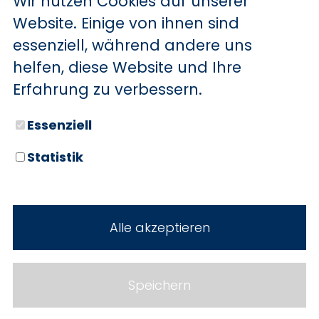
Wir nutzen Cookies auf unserer
BYD
Website. Einige von ihnen sind
essenziell, während andere uns
SERVICE
Sechs starke Marken. Zwei
helfen, diese Website und Ihre
Standorte. Seit über 100 Jahren
Aktionsfahrzeuge
Erfahrung zu verbessern.
Ihr Autohaus Holz.
AutoAbo
Essenziell
Gewerbekunden
Statistik
Probefahrt
Neuwagen
Mietwagen
Gebrauchtwagen
Alle akzeptieren
Ankauf
Werkstatt
Cookie Einstellungen
Fahrzeuge
WERKSTATTTERMIN
Impressum
Speichern
Service
Datenschutz
Teile & Zubehör
Jobs