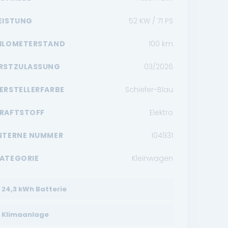
EISTUNG
52 KW / 71 PS
ILOMETERSTAND
100
km
RSTZULASSUNG
03/2026
ERSTELLERFARBE
Schiefer-Blau
RAFTSTOFF
Elektro
NTERNE NUMMER
104931
ATEGORIE
Kleinwagen
24,3 kWh Batterie
Klimaanlage