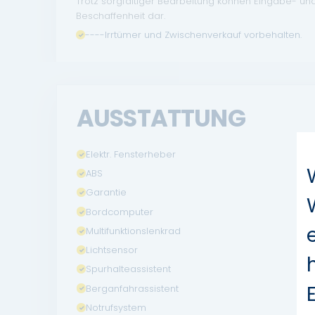
Trotz sorgfältiger Bearbeitung können Eingabe- un
Beschaffenheit dar.
----Irrtümer und Zwischenverkauf vorbehalten.
AUSSTATTUNG
Elektr. Fensterheber
ABS
Garantie
Bordcomputer
Multifunktionslenkrad
Lichtsensor
Spurhalteassistent
Berganfahrassistent
Notrufsystem