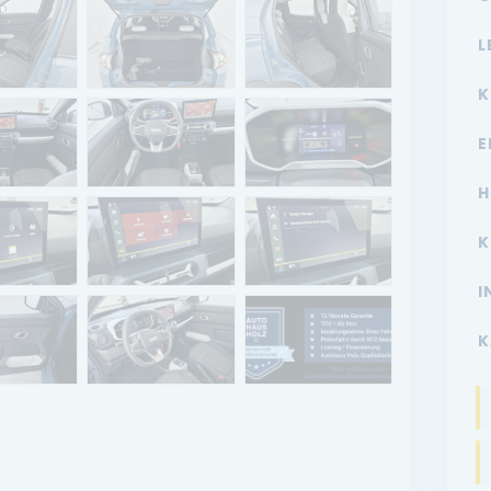
L
K
E
H
K
I
K