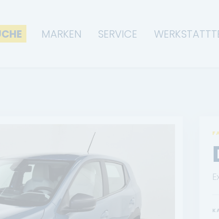
UCHE
MARKEN
SERVICE
WERKSTATTT
F
E
K