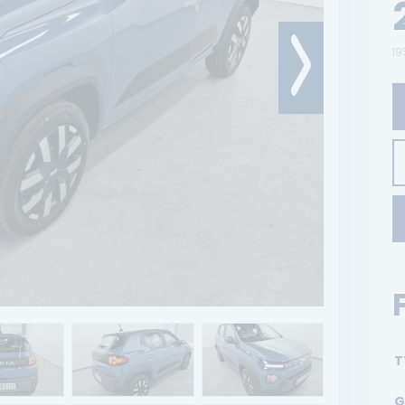
19
T
G