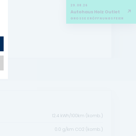
29.08.26
↗
Autohaus Holz Outlet
GROSSE ERÖFFNUNGSFEIER
12.4 kWh/100km (komb.)
0.0 g/km CO2 (komb.)