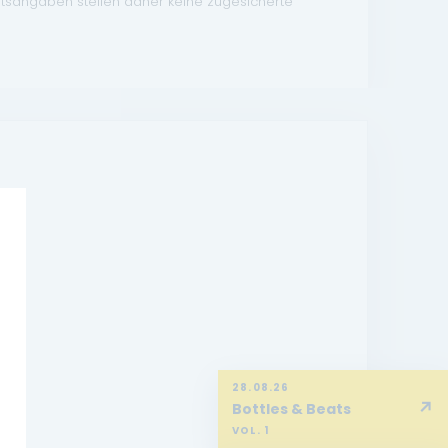
atsangaben stellen daher keine zugesicherte
28.08.26
↗
Bottles & Beats
VOL. 1