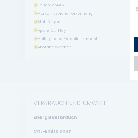
Touchscreen
Verkehrszeichenerkennung
Stahlfelgen
Apple CarPlay
Volldigitales Kombiinstrument
Abstandswarner
VERBRAUCH UND UMWELT
Energieverbrauch
CO₂-Emissionen