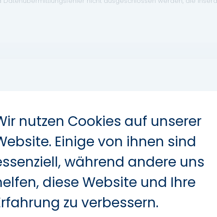
d Datenübermittlungsfehler nicht ausgeschlossen werden, die Inser
Servolenkung
Wir nutzen Cookies auf unserer
ESP
Bluetooth
Website. Einige von ihnen sind
Freisprecheinrichtung
essenziell, während andere uns
Isofix
Traktionskontrolle
helfen, diese Website und Ihre
Notbremsassistent
Erfahrung zu verbessern.
Müdigkeitswarner
Reifendruckkontrolle