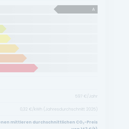
A
597
€/Jahr
0,32
€/kWh (Jahresdurchschnitt
2025
)
en mittleren durchschnittlichen CO₂-Preis