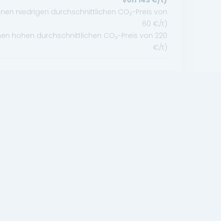
von
143
€/t)
n niedrigen durchschnittlichen CO₂-Preis von
60
€/t)
 hohen durchschnittlichen CO₂-Preis von
220
€/t)