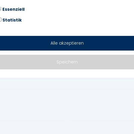
USB
Essenziell
Sommerreifen
Statistik
Abstandswarner
Android Auto
Geschwindigkeitsbegrenzer
Alle akzeptieren
Speichern