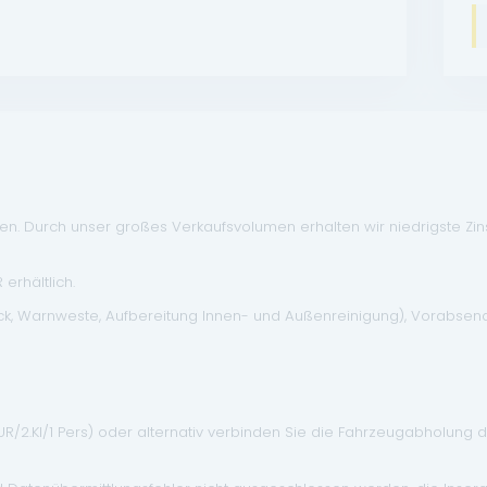
. Durch unser großes Verkaufsvolumen erhalten wir niedrigste Zinse
erhältlich.
eck, Warnweste, Aufbereitung Innen- und Außenreinigung), Vorabse
EUR/2.Kl/1 Pers) oder alternativ verbinden Sie die Fahrzeugabholung 