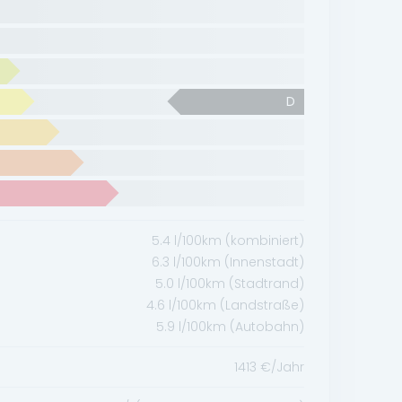
D
5.4
l/100km (kombiniert)
6.3
l/100km (Innenstadt)
5.0
l/100km (Stadtrand)
4.6
l/100km (Landstraße)
5.9
l/100km (Autobahn)
1413
€/Jahr