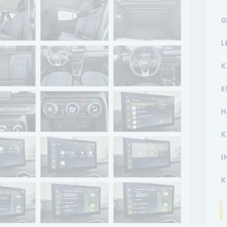
G
L
K
E
H
K
I
K