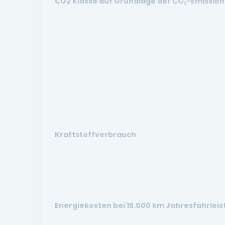
CO2 Klasse auf Grundlage der CO₂-Emission
Kraftstoffverbrauch
Energiekosten bei 15.000 km Jahresfahrlei