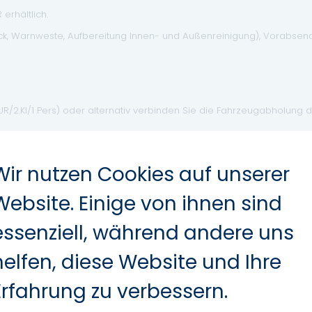
erhältlich.
eck, Warnweste, Aufbereitung Innen- und Außenreinigung), Vorabse
EUR/2.Kl/1 Pers) oder alternativ verbinden Sie die Fahrzeugabholung 
d Datenübermittlungsfehler nicht ausgeschlossen werden, die Inser
Wir nutzen Cookies auf unserer
Website. Einige von ihnen sind
essenziell, während andere uns
helfen, diese Website und Ihre
Erfahrung zu verbessern.
Leichtmetallfelgen