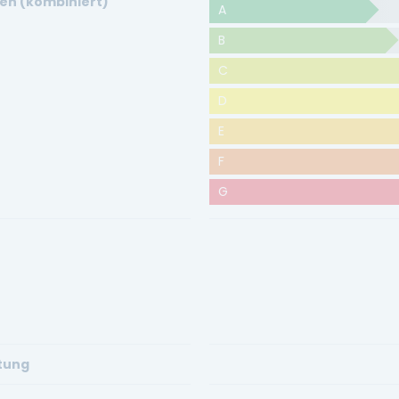
en (kombiniert)
A
B
C
D
E
F
G
stung