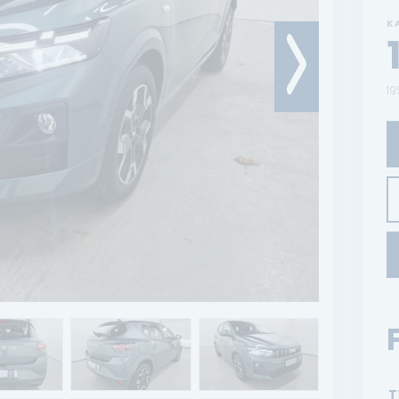
K
19
T