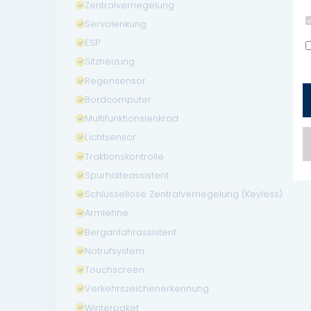
Zentralverriegelung
Servolenkung
ESP
Sitzheizung
Regensensor
Bordcomputer
Multifunktionslenkrad
Lichtsensor
Traktionskontrolle
Spurhalteassistent
Schlüssellose Zentralverriegelung (Keyless)
Armlehne
Berganfahrassistent
Notrufsystem
Touchscreen
Verkehrszeichenerkennung
Winterpaket