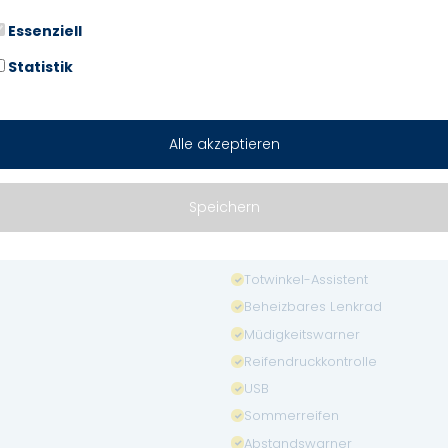
Elektr. Fensterheber
Essenziell
ABS
Navigationssystem
Statistik
Garantie
Bluetooth
Freisprecheinrichtung
Alle akzeptieren
Isofix
Nebelscheinwerfer
Speichern
Start/Stopp-Automatik
Notbremsassistent
Totwinkel-Assistent
Beheizbares Lenkrad
Müdigkeitswarner
Reifendruckkontrolle
USB
Sommerreifen
Abstandswarner