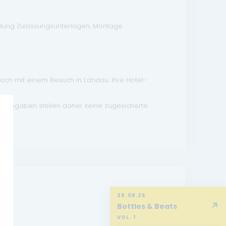
ndung Zulassungsunterlagen, Montage
doch mit einem Besuch in Landau: Ihre Hotel-
atsangaben stellen daher keine zugesicherte
28.08.26
↗
Bottles & Beats
VOL. 1