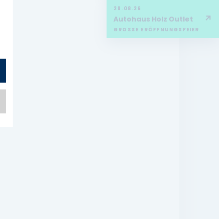
29.08.26
↗
Autohaus Holz Outlet
GROSSE ERÖFFNUNGSFEIER