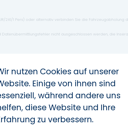
EUR/2.Kl/1 Pers) oder alternativ verbinden Sie die Fahrzeugabholung 
d Datenübermittlungsfehler nicht ausgeschlossen werden, die Inser
Wir nutzen Cookies auf unserer
Website. Einige von ihnen sind
essenziell, während andere uns
Leichtmetallfelgen
Elektr. Fensterheber
helfen, diese Website und Ihre
ABS
Erfahrung zu verbessern.
Navigationssystem
Garantie