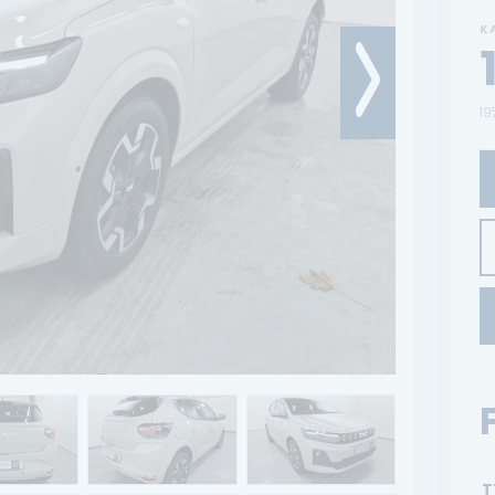
K
19
T