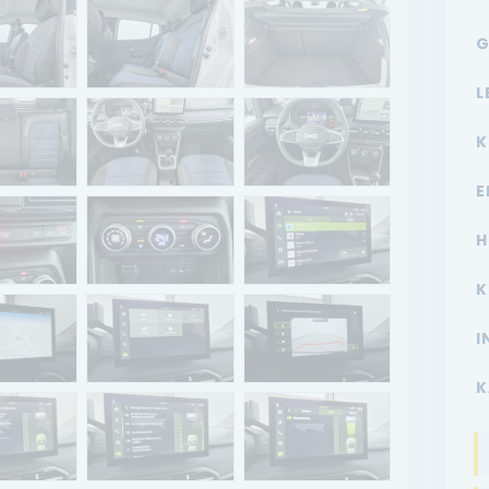
G
L
K
E
H
K
I
K