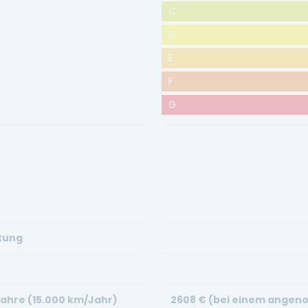
C
D
E
F
G
stung
Jahre (15.000 km/Jahr)
2608
€ (bei einem angeno