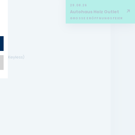
29.08.26
↗
Autohaus Holz Outlet
GROSSE ERÖFFNUNGSFEIER
ung (Keyless)