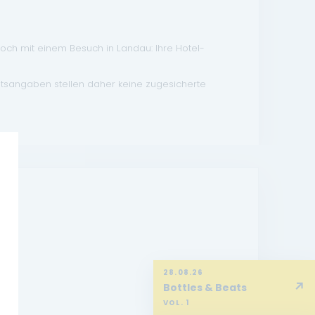
doch mit einem Besuch in Landau: Ihre Hotel-
atsangaben stellen daher keine zugesicherte
28.08.26
↗
Bottles & Beats
VOL. 1