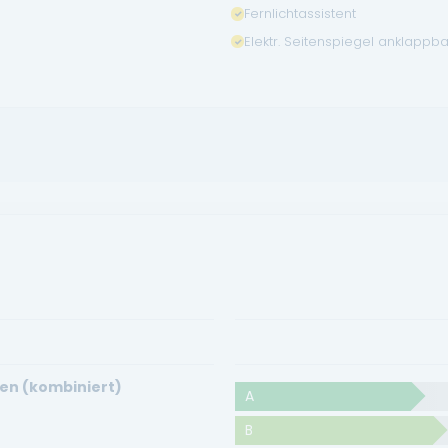
Fernlichtassistent
Elektr. Seitenspiegel anklappba
en (kombiniert)
A
B