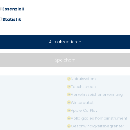
Elektr. Seitenspiegel
Essenziell
Bordcomputer
Statistik
Multifunktionslenkrad
Lichtsensor
Traktionskontrolle
Alle akzeptieren
Spurhalteassistent
Schlüssellose Zentralverriegel
Speichern
Armlehne
Berganfahrassistent
Notrufsystem
Touchscreen
Verkehrszeichenerkennung
Winterpaket
Apple CarPlay
Volldigitales Kombiinstrument
Geschwindigkeitsbegrenzer