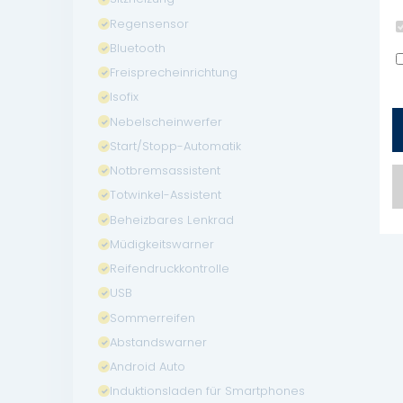
Regensensor
Bluetooth
Freisprecheinrichtung
Isofix
Nebelscheinwerfer
Start/Stopp-Automatik
Notbremsassistent
Totwinkel-Assistent
Beheizbares Lenkrad
Müdigkeitswarner
Reifendruckkontrolle
USB
Sommerreifen
Abstandswarner
Android Auto
Induktionsladen für Smartphones