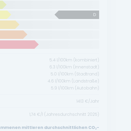
D
5.4
l/100km (kombiniert)
6.3
l/100km (Innenstadt)
5.0
l/100km (Stadtrand)
4.6
l/100km (Landstraße)
5.9
l/100km (Autobahn)
1413
€/Jahr
1,74
€/l (Jahresdurchschnitt
2025
)
mmenen mittleren durchschnittlichen CO₂-