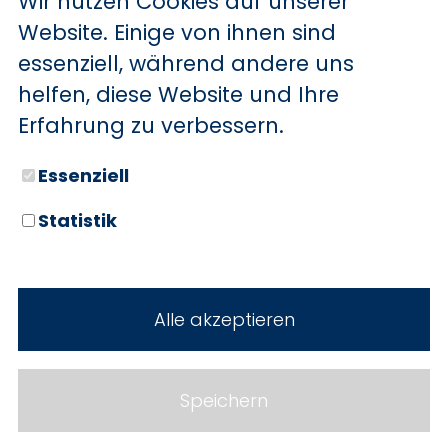
Wir nutzen Cookies auf unserer
BYD
Website. Einige von ihnen sind
essenziell, während andere uns
SERVICE
Sechs starke Marken. Zwei
helfen, diese Website und Ihre
Standorte. Seit über 100 Jahren
Aktionsfahrzeuge
Erfahrung zu verbessern.
Ihr Autohaus Holz.
AutoAbo
Essenziell
Gewerbekunden
Statistik
Probefahrt
Neuwagen
Mietwagen
Gebrauchtwagen
Alle akzeptieren
Ankauf
Werkstatt
Cookie Einstellungen
Fahrzeuge
WERKSTATTTERMIN
Impressum
Speichern
Service
Datenschutz
Teile & Zubehör
Jobs