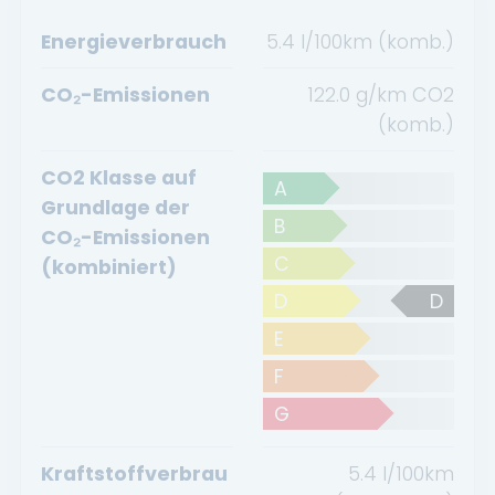
Energieverbrauch
5.4 l/100km (komb.)
CO₂-Emissionen
122.0 g/km CO2
(komb.)
CO2 Klasse auf
A
Grundlage der
B
CO₂-Emissionen
C
(kombiniert)
D
D
E
F
G
Kraftstoffverbrau
5.4
l/100km