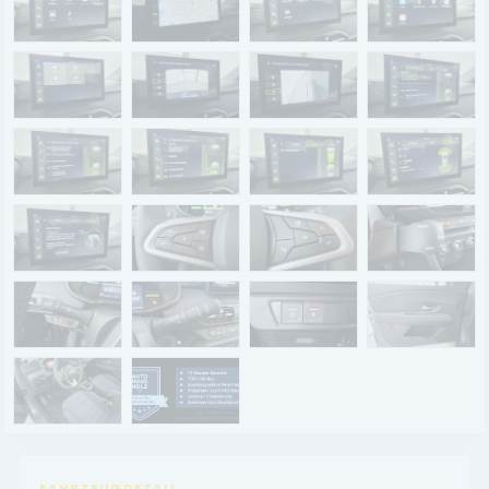
Renault Service
Dacia Service
UNTERNEHMEN
Standort Landau
Standort Neustadt
Qualitätsversprechen
Tankstelle
Karriere
KONTAKT
FAHRZEUGDETAIL