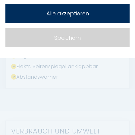
Volldigitales Kombiinstrument
Alle akzeptieren
Induktionsladen für Smartphones
Geschwindigkeitsbegrenzer
HU neu
Speichern
Fernlichtassistent
Abgedunkelte Scheiben
Elektr. Seitenspiegel anklappbar
Abstandswarner
VERBRAUCH UND UMWELT