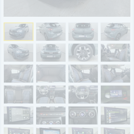
BYD
SERVICE
Aktionsfahrzeuge
AutoAbo
Gewerbekunden
Probefahrt
Mietwagen
Ankauf
WERKSTATTTERMIN
Teile & Zubehör