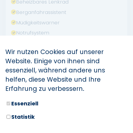
Beheizbares Lenkrad
Berganfahrassistent
Müdigkeitswarner
Notrufsystem
Reifendruckkontrolle
Wir nutzen Cookies auf unserer
Touchscreen
Website. Einige von ihnen sind
USB
essenziell, während andere uns
Verkehrszeichenerkennung
helfen, diese Website und Ihre
Sommerreifen
Erfahrung zu verbessern.
Winterpaket
Essenziell
Abstandswarner
Apple CarPlay
Statistik
Android Auto