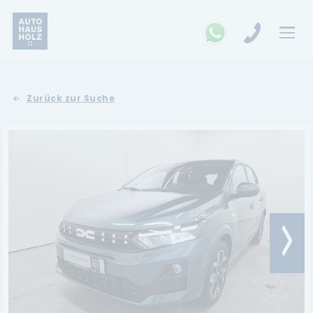
FAHRZEUGSUCHE
Zurück zur Suche
MARKEN
Opel
Kia
Ford
Land Rover
Renault
Dacia