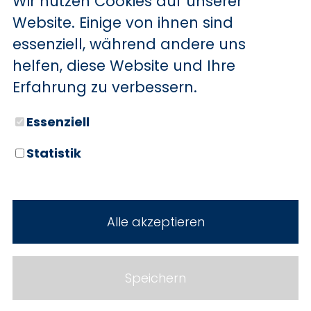
Wir nutzen Cookies auf unserer
BYD
Website. Einige von ihnen sind
essenziell, während andere uns
SERVICE
Sechs starke Marken. Zwei
helfen, diese Website und Ihre
Standorte. Seit über 100 Jahren
Aktionsfahrzeuge
Erfahrung zu verbessern.
Ihr Autohaus Holz.
AutoAbo
Essenziell
Gewerbekunden
Statistik
Probefahrt
Neuwagen
Mietwagen
Gebrauchtwagen
Alle akzeptieren
Ankauf
Werkstatt
Cookie Einstellungen
Fahrzeuge
WERKSTATTTERMIN
Impressum
Speichern
Service
Datenschutz
Teile & Zubehör
Jobs