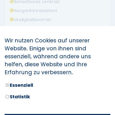
Beheizbares Lenkrad
Berganfahrassistent
Müdigkeitswarner
Notrufsystem
Reifendruckkontrolle
Wir nutzen Cookies auf unserer
Touchscreen
Website. Einige von ihnen sind
USB
essenziell, während andere uns
helfen, diese Website und Ihre
Verkehrszeichenerkennung
Erfahrung zu verbessern.
Sommerreifen
Abstandswarner
Essenziell
Apple CarPlay
Statistik
Android Auto
Volldigitales Kombiinstrument