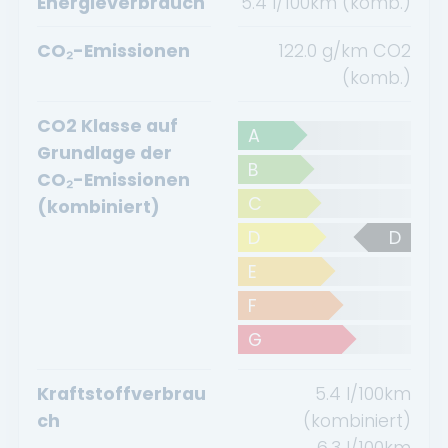
Energieverbrauch
5.4 l/100km (komb.)
CO₂-Emissionen
122.0 g/km CO2
(komb.)
CO2 Klasse auf
A
Grundlage der
B
CO₂-Emissionen
C
(kombiniert)
D
D
E
F
G
Kraftstoffverbrau
5.4
l/100km
ch
(kombiniert)
6.3
l/100km