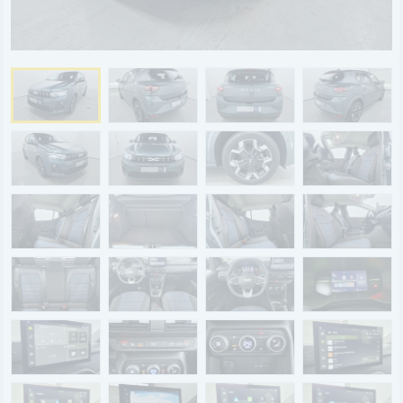
BYD
SERVICE
Aktionsfahrzeuge
AutoAbo
Gewerbekunden
Probefahrt
Mietwagen
Ankauf
WERKSTATTTERMIN
Teile & Zubehör