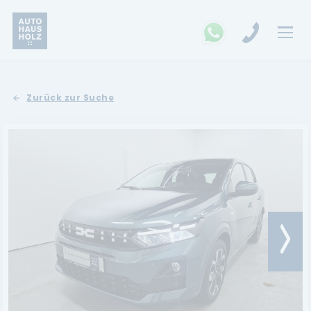
FAHRZEUGSUCHE
Zurück zur Suche
MARKEN
Opel
Kia
Ford
Land Rover
Renault
Dacia