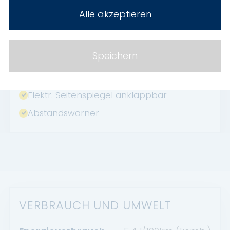
Induktionsladen für Smartphones
Alle akzeptieren
Geschwindigkeitsbegrenzer
HU neu
Speichern
Fernlichtassistent
Abgedunkelte Scheiben
Elektr. Seitenspiegel anklappbar
Abstandswarner
VERBRAUCH UND UMWELT