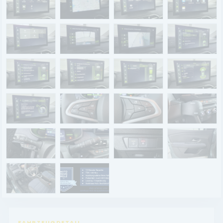
Renault Service
Dacia Service
UNTERNEHMEN
Standort Landau
Standort Neustadt
Qualitätsversprechen
Tankstelle
Karriere
KONTAKT
FAHRZEUGDETAIL