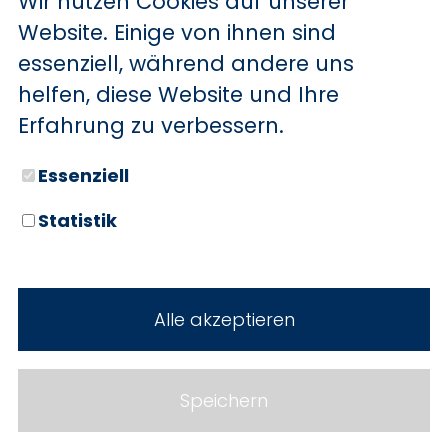
Wir nutzen Cookies auf unserer
BYD
Website. Einige von ihnen sind
essenziell, während andere uns
SERVICE
Sechs starke Marken. Zwei
helfen, diese Website und Ihre
Standorte. Seit über 100 Jahren
Aktionsfahrzeuge
Erfahrung zu verbessern.
Ihr Autohaus Holz.
AutoAbo
Essenziell
Gewerbekunden
Statistik
Probefahrt
Neuwagen
Mietwagen
Gebrauchtwagen
Alle akzeptieren
Ankauf
Werkstatt
Cookie Einstellungen
Fahrzeuge
WERKSTATTTERMIN
Impressum
Speichern
Service
Datenschutz
Teile & Zubehör
Jobs