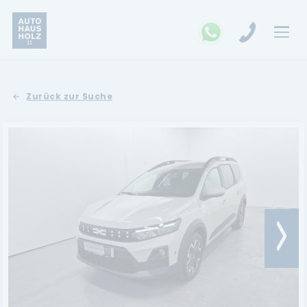
FAHRZEUGSUCHE
Zurück zur Suche
MARKEN
Opel
Kia
Ford
Land Rover
Renault
Dacia