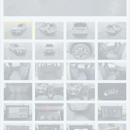
BYD
SERVICE
Aktionsfahrzeuge
AutoAbo
Gewerbekunden
Probefahrt
Mietwagen
Ankauf
WERKSTATTTERMIN
Teile & Zubehör