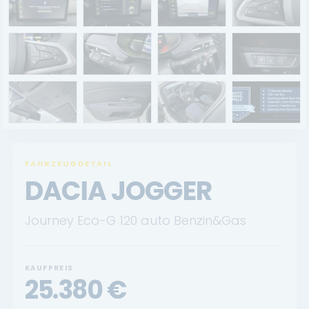
Renault Service
Dacia Service
UNTERNEHMEN
Standort Landau
Standort Neustadt
FAHRZEUGDETAIL
Qualitätsversprechen
DACIA JOGGER
Tankstelle
Journey Eco-G 120 auto Benzin&Gas
Karriere
KONTAKT
KAUFPREIS
25.380
€