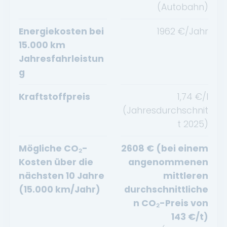
(Autobahn)
Energiekosten bei
1962
€/Jahr
15.000 km
Jahresfahrleistun
g
Kraftstoffpreis
1,74
€/l
(Jahresdurchschnit
t
2025
)
Mögliche CO₂-
2608
€ (bei einem
Kosten über die
angenommenen
nächsten 10 Jahre
mittleren
(15.000 km/Jahr)
durchschnittliche
n CO₂-Preis von
143
€/t)