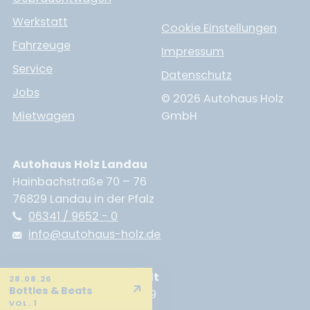
Werkstatt
Cookie Einstellungen
Fahrzeuge
Impressum
Service
Datenschutz
Jobs
© 2026 Autohaus Holz
Mietwagen
GmbH
Autohaus Holz Landau
Hainbachstraße 70 – 76
76829 Landau in der Pfalz
06341 / 9652 - 0
info@autohaus-holz.de
Autohaus Holz Neustadt
28.08.26
↗
Bottles & Beats
Branchweilerhofstraße 89
VOL. 1