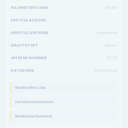
KILOMETERSTAND
100
km
ERSTZULASSUNG
HERSTELLERFARBE
Sandstone
KRAFTSTOFF
Benzin
INTERNE NUMMER
107721
KATEGORIE
Van/Minibus
Media Nav Live
Fernlichtassistent
Multiview Kamera