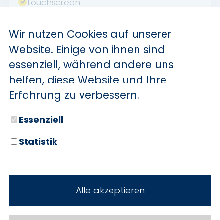
Touchscreen
USB
Wir nutzen Cookies auf unserer
Verkehrszeichenerkennung
Website. Einige von ihnen sind
Sommerreifen
essenziell, während andere uns
Abstandswarner
helfen, diese Website und Ihre
Apple CarPlay
Erfahrung zu verbessern.
Android Auto
Essenziell
Volldigitales Kombiinstrument
Induktionsladen für Smartphones
Statistik
Geschwindigkeitsbegrenzer
HU neu
Alle akzeptieren
Fernlichtassistent
Abgedunkelte Scheiben