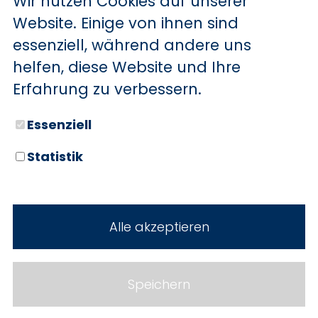
Wir nutzen Cookies auf unserer
BYD
Website. Einige von ihnen sind
essenziell, während andere uns
SERVICE
Sechs starke Marken. Zwei
helfen, diese Website und Ihre
Standorte. Seit über 100 Jahren
Aktionsfahrzeuge
Erfahrung zu verbessern.
Ihr Autohaus Holz.
AutoAbo
Essenziell
Gewerbekunden
Statistik
Probefahrt
Neuwagen
Mietwagen
Gebrauchtwagen
Alle akzeptieren
Ankauf
Werkstatt
Cookie Einstellungen
Fahrzeuge
WERKSTATTTERMIN
Impressum
Speichern
Service
Datenschutz
Teile & Zubehör
Jobs