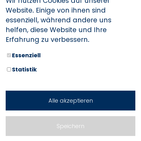
Wir nutzen Cookies auf unserer
BYD
Website. Einige von ihnen sind
essenziell, während andere uns
SERVICE
Sechs starke Marken. Zwei
helfen, diese Website und Ihre
Standorte. Seit über 100 Jahren
Aktionsfahrzeuge
Erfahrung zu verbessern.
Ihr Autohaus Holz.
AutoAbo
Essenziell
Gewerbekunden
Statistik
Probefahrt
Neuwagen
Mietwagen
Gebrauchtwagen
Alle akzeptieren
Ankauf
Werkstatt
Cookie Einstellungen
Fahrzeuge
WERKSTATTTERMIN
Impressum
Speichern
Service
Datenschutz
Teile & Zubehör
Jobs