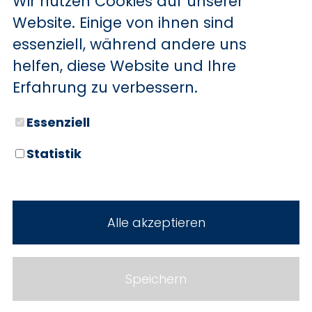
Wir nutzen Cookies auf unserer
BYD
Website. Einige von ihnen sind
essenziell, während andere uns
SERVICE
Sechs starke Marken. Zwei
helfen, diese Website und Ihre
Standorte. Seit über 100 Jahren
Aktionsfahrzeuge
Erfahrung zu verbessern.
Ihr Autohaus Holz.
AutoAbo
Essenziell
Gewerbekunden
Statistik
Probefahrt
Neuwagen
Mietwagen
Gebrauchtwagen
Alle akzeptieren
Ankauf
Werkstatt
Cookie Einstellungen
Fahrzeuge
WERKSTATTTERMIN
Impressum
Speichern
Service
Datenschutz
Teile & Zubehör
Jobs