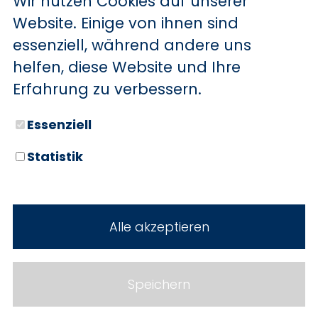
Wir nutzen Cookies auf unserer
BYD
Website. Einige von ihnen sind
essenziell, während andere uns
SERVICE
Sechs starke Marken. Zwei
helfen, diese Website und Ihre
Standorte. Seit über 100 Jahren
Aktionsfahrzeuge
Erfahrung zu verbessern.
Ihr Autohaus Holz.
AutoAbo
Essenziell
Gewerbekunden
Statistik
Probefahrt
Neuwagen
Mietwagen
Gebrauchtwagen
Alle akzeptieren
Ankauf
Werkstatt
Cookie Einstellungen
Fahrzeuge
WERKSTATTTERMIN
Impressum
Speichern
Service
Datenschutz
Teile & Zubehör
Jobs