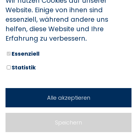
Wir nutzen Cookies auf unserer
BYD
Website. Einige von ihnen sind
essenziell, während andere uns
SERVICE
Sechs starke Marken. Zwei
helfen, diese Website und Ihre
Standorte. Seit über 100 Jahren
Aktionsfahrzeuge
Erfahrung zu verbessern.
Ihr Autohaus Holz.
AutoAbo
Essenziell
Gewerbekunden
Statistik
Probefahrt
Neuwagen
Mietwagen
Gebrauchtwagen
Alle akzeptieren
Ankauf
Werkstatt
Cookie Einstellungen
Fahrzeuge
WERKSTATTTERMIN
Impressum
Speichern
Service
Datenschutz
Teile & Zubehör
Jobs