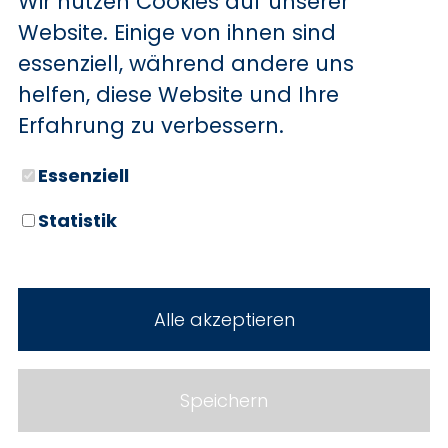
Wir nutzen Cookies auf unserer
BYD
Website. Einige von ihnen sind
essenziell, während andere uns
SERVICE
Sechs starke Marken. Zwei
helfen, diese Website und Ihre
Standorte. Seit über 100 Jahren
Aktionsfahrzeuge
Erfahrung zu verbessern.
Ihr Autohaus Holz.
AutoAbo
Essenziell
Gewerbekunden
Statistik
Probefahrt
Neuwagen
Mietwagen
Gebrauchtwagen
Alle akzeptieren
Ankauf
Werkstatt
Cookie Einstellungen
Fahrzeuge
WERKSTATTTERMIN
Impressum
Speichern
Service
Datenschutz
Teile & Zubehör
Jobs