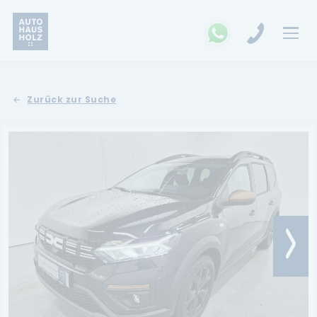
FAHRZEUGSUCHE
Zurück zur Suche
MARKEN
Opel
Kia
Ford
Land Rover
Renault
Dacia