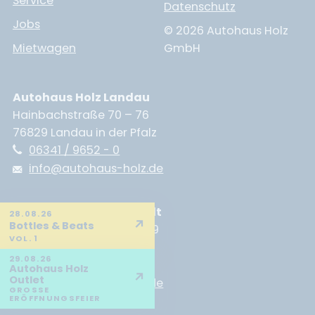
Service
Datenschutz
Jobs
© 2026 Autohaus Holz
Mietwagen
GmbH
Autohaus Holz Landau
Hainbachstraße 70 – 76
76829 Landau in der Pfalz
06341 / 9652 - 0
info@autohaus-holz.de
Autohaus Holz Neustadt
28.08.26
↗
Bottles & Beats
Branchweilerhofstraße 89
VOL. 1
67433 Neustadt
29.08.26
06321 / 9188 - 0
Autohaus Holz
↗
Outlet
info@autohaus-holz.de
GROSSE E
RÖFFNUNGSFEIER