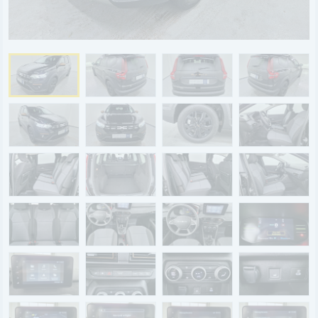
BYD
SERVICE
Aktionsfahrzeuge
AutoAbo
Gewerbekunden
Probefahrt
Mietwagen
Ankauf
WERKSTATTTERMIN
Teile & Zubehör