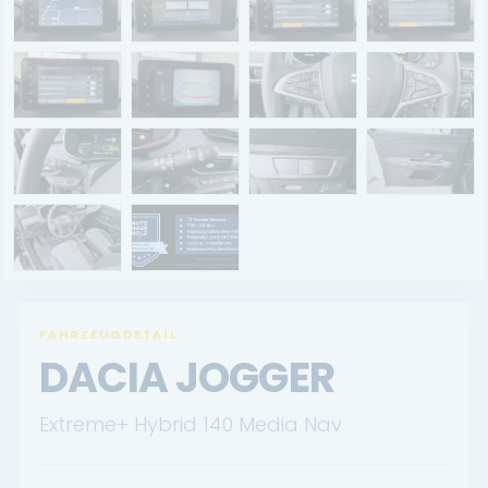
Renault Service
Dacia Service
UNTERNEHMEN
Standort Landau
Standort Neustadt
Qualitätsversprechen
Tankstelle
FAHRZEUGDETAIL
DACIA JOGGER
Karriere
Extreme+ Hybrid 140 Media Nav
KONTAKT