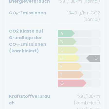
Energieverbrauch
5.9 l/100km (komb.)
CO₂-Emissionen
134.0 g/km CO2
(komb.)
CO2 Klasse auf
A
Grundlage der
B
CO₂-Emissionen
C
(kombiniert)
D
D
E
F
G
Kraftstoffverbrau
5.9
l/100km
ch
(kombiniert)