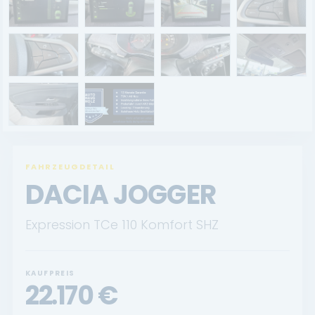
Renault Service
Dacia Service
UNTERNEHMEN
Standort Landau
Standort Neustadt
FAHRZEUGDETAIL
Qualitätsversprechen
DACIA JOGGER
Tankstelle
Expression TCe 110 Komfort SHZ
Karriere
KONTAKT
KAUFPREIS
22.170
€