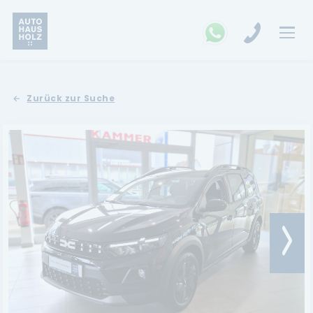
FAHRZEUGSUCHE
Zurück zur Suche
MARKEN
Opel
Kia
Ford
Land Rover
Renault
Dacia