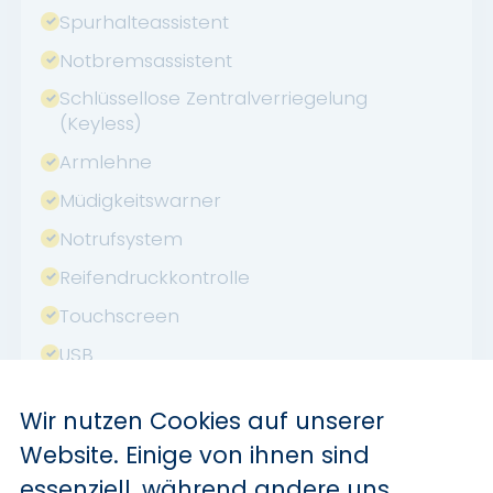
Spurhalteassistent
Notbremsassistent
Schlüssellose Zentralverriegelung
(Keyless)
Armlehne
Müdigkeitswarner
Notrufsystem
Reifendruckkontrolle
Touchscreen
USB
Verkehrszeichenerkennung
Wir nutzen Cookies auf unserer
Sommerreifen
Website. Einige von ihnen sind
Stahlfelgen
essenziell, während andere uns