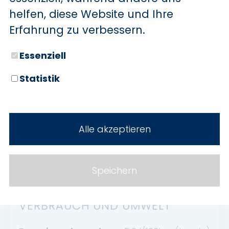
Abstandswarner
helfen, diese Website und Ihre
Apple CarPlay
Erfahrung zu verbessern.
Android Auto
Essenziell
Geschwindigkeitsbegrenzer
HU neu
Statistik
Abgedunkelte Scheiben
Abstandswarner
Alle akzeptieren
Speichern
VERBRAUCH UND UMWELT