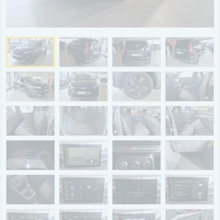
BYD
SERVICE
Aktionsfahrzeuge
AutoAbo
Gewerbekunden
Probefahrt
Mietwagen
Ankauf
WERKSTATTTERMIN
Teile & Zubehör