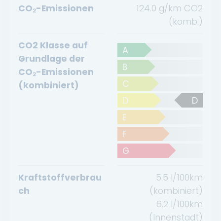
CO₂-Emissionen
124.0 g/km CO2
(komb.)
CO2 Klasse auf
A
Grundlage der
B
CO₂-Emissionen
C
(kombiniert)
D
D
E
F
G
Kraftstoffverbrau
5.5
l/100km
ch
(kombiniert)
6.2
l/100km
(Innenstadt)