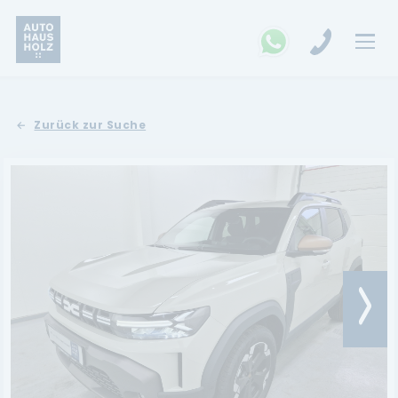
FAHRZEUGSUCHE
Zurück zur Suche
MARKEN
Opel
Kia
Ford
Land Rover
Renault
Dacia