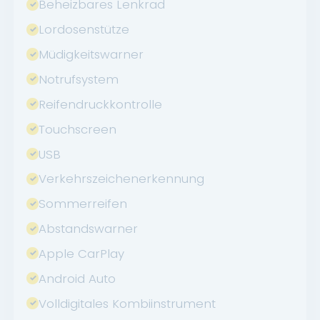
Beheizbares Lenkrad
Lordosenstütze
Müdigkeitswarner
Notrufsystem
Reifendruckkontrolle
Touchscreen
USB
Verkehrszeichenerkennung
Sommerreifen
Abstandswarner
Apple CarPlay
Android Auto
Volldigitales Kombiinstrument