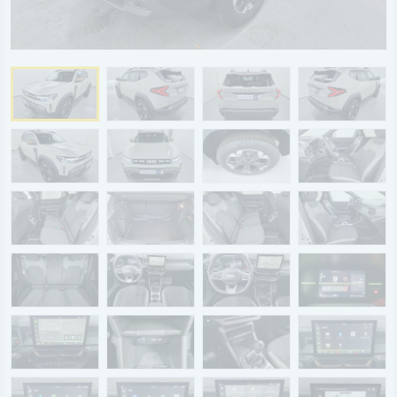
BYD
SERVICE
Aktionsfahrzeuge
AutoAbo
Gewerbekunden
Probefahrt
Mietwagen
Ankauf
WERKSTATTTERMIN
Teile & Zubehör