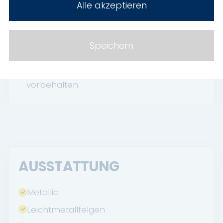
Trotz sorgfältiger Bearbeitung können
Alle akzeptieren
Eingabe- und Datenübermittlungsfehler
nicht ausgeschlossen werden, die
Inseratsangaben stellen daher keine
Speichern
zugesicherte Beschaffenheit dar.
----Irrtümer und Zwischenverkauf
vorbehalten.
AUSSTATTUNG
Metallic
Leichtmetallfelgen