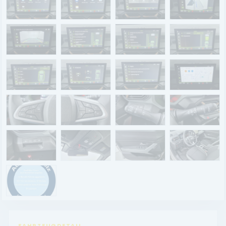
Renault Service
Dacia Service
UNTERNEHMEN
Standort Landau
Standort Neustadt
Qualitätsversprechen
Tankstelle
Karriere
KONTAKT
FAHRZEUGDETAIL