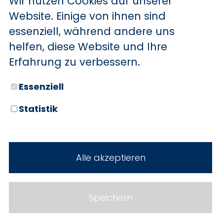
Wir nutzen Cookies auf unserer
BYD
Website. Einige von ihnen sind
essenziell, während andere uns
SERVICE
Sechs starke Marken. Zwei
helfen, diese Website und Ihre
Standorte. Seit über 100 Jahren
Aktionsfahrzeuge
Erfahrung zu verbessern.
Ihr Autohaus Holz.
AutoAbo
Essenziell
Gewerbekunden
Statistik
Probefahrt
Neuwagen
Mietwagen
Gebrauchtwagen
Alle akzeptieren
Ankauf
Werkstatt
Cookie Einstellungen
Fahrzeuge
WERKSTATTTERMIN
Impressum
Speichern
Service
Datenschutz
Teile & Zubehör
Jobs