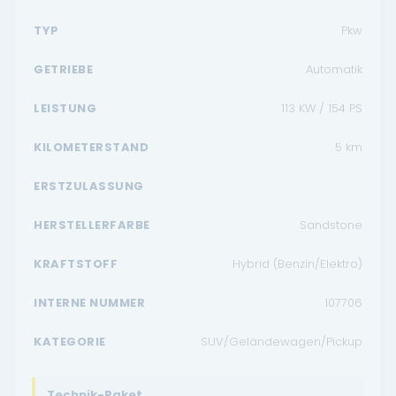
TYP
Pkw
GETRIEBE
Automatik
LEISTUNG
113 KW / 154 PS
KILOMETERSTAND
5
km
ERSTZULASSUNG
HERSTELLERFARBE
Sandstone
KRAFTSTOFF
Hybrid (Benzin/Elektro)
INTERNE NUMMER
107706
KATEGORIE
SUV/Geländewagen/Pickup
Technik-Paket