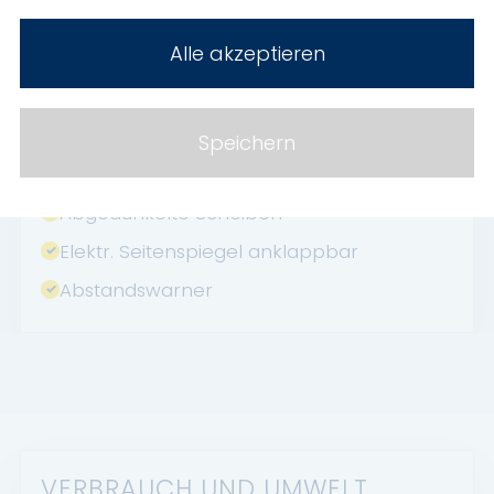
Volldigitales Kombiinstrument
Alle akzeptieren
Induktionsladen für Smartphones
Geschwindigkeitsbegrenzer
HU neu
Speichern
Fernlichtassistent
Abgedunkelte Scheiben
Elektr. Seitenspiegel anklappbar
Abstandswarner
VERBRAUCH UND UMWELT