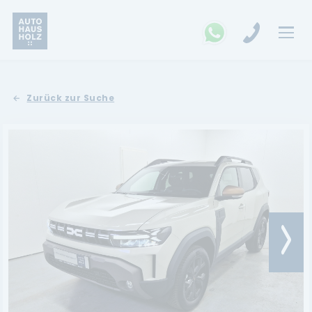
FAHRZEUGSUCHE
Zurück zur Suche
MARKEN
Opel
Kia
Ford
Land Rover
Renault
Dacia