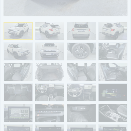
BYD
SERVICE
Aktionsfahrzeuge
AutoAbo
Gewerbekunden
Probefahrt
Mietwagen
Ankauf
WERKSTATTTERMIN
Teile & Zubehör