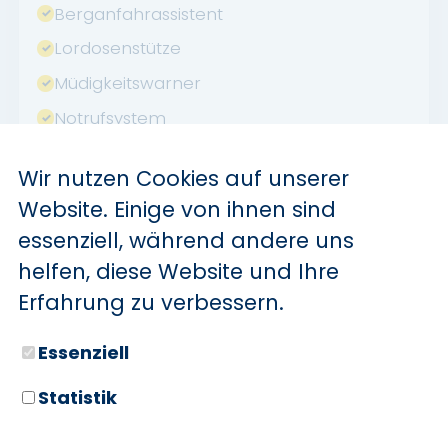
Berganfahrassistent
Lordosenstütze
Müdigkeitswarner
Notrufsystem
Reifendruckkontrolle
Wir nutzen Cookies auf unserer
Touchscreen
Website. Einige von ihnen sind
USB
essenziell, während andere uns
Verkehrszeichenerkennung
helfen, diese Website und Ihre
Allwetterreifen
Erfahrung zu verbessern.
Winterpaket
Essenziell
Abstandswarner
Apple CarPlay
Statistik
Android Auto