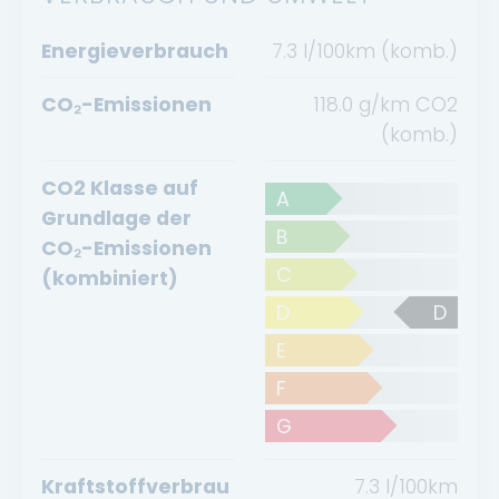
Energieverbrauch
7.3 l/100km (komb.)
CO₂-Emissionen
118.0 g/km CO2
(komb.)
CO2 Klasse auf
A
Grundlage der
B
CO₂-Emissionen
C
(kombiniert)
D
D
E
F
G
Kraftstoffverbrau
7.3
l/100km