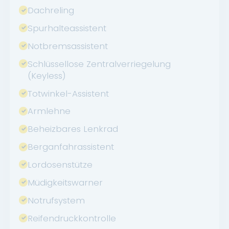
Dachreling
Spurhalteassistent
Notbremsassistent
Schlüssellose Zentralverriegelung
(Keyless)
Totwinkel-Assistent
Armlehne
Beheizbares Lenkrad
Berganfahrassistent
Lordosenstütze
Müdigkeitswarner
Notrufsystem
Reifendruckkontrolle