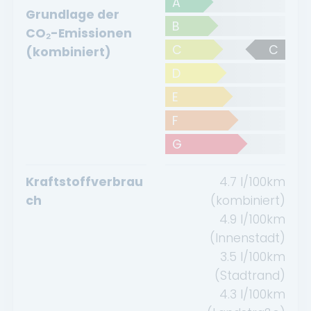
A
Grundlage der
B
CO₂-Emissionen
C
C
(kombiniert)
D
E
F
G
Kraftstoffverbrau
4.7
l/100km
ch
(kombiniert)
4.9
l/100km
(Innenstadt)
3.5
l/100km
(Stadtrand)
4.3
l/100km