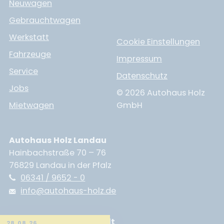
Neuwagen
Gebrauchtwagen
Werkstatt
Cookie Einstellungen
Fahrzeuge
Impressum
Service
Datenschutz
Jobs
© 2026 Autohaus Holz
Mietwagen
GmbH
Autohaus Holz Landau
Hainbachstraße 70 – 76
76829 Landau in der Pfalz
06341 / 9652 - 0
info@autohaus-holz.de
Autohaus Holz Neustadt
28.08.26