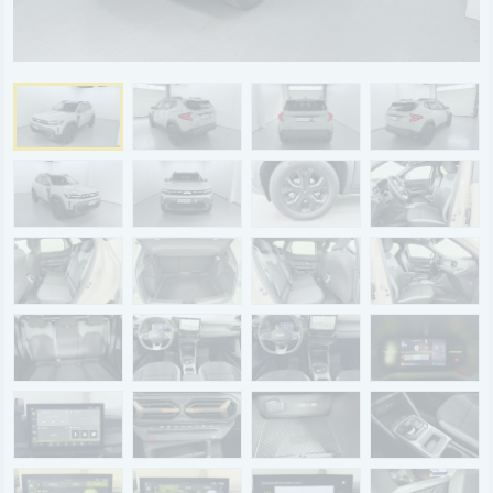
BYD
SERVICE
Aktionsfahrzeuge
AutoAbo
Gewerbekunden
Probefahrt
Mietwagen
Ankauf
WERKSTATTTERMIN
Teile & Zubehör