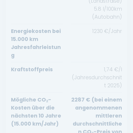
(Landstraße)
5.8
l/100km
(Autobahn)
Energiekosten bei
1230
€/Jahr
15.000 km
Jahresfahrleistun
g
Kraftstoffpreis
1,74
€/l
(Jahresdurchschnit
t
2025
)
Mögliche CO₂-
2287
€ (bei einem
Kosten über die
angenommenen
nächsten 10 Jahre
mittleren
(15.000 km/Jahr)
durchschnittliche
n CO₂-Preis von