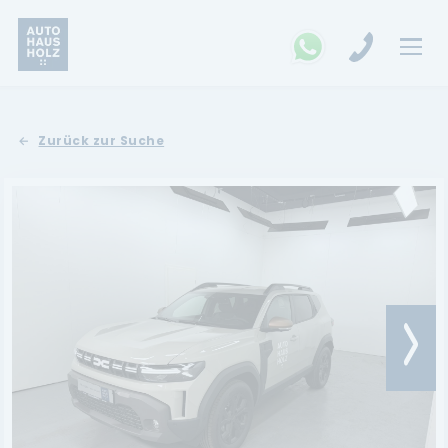
FAHRZEUGSUCHE
Zurück zur Suche
MARKEN
Opel
Kia
Ford
Land Rover
Renault
Dacia