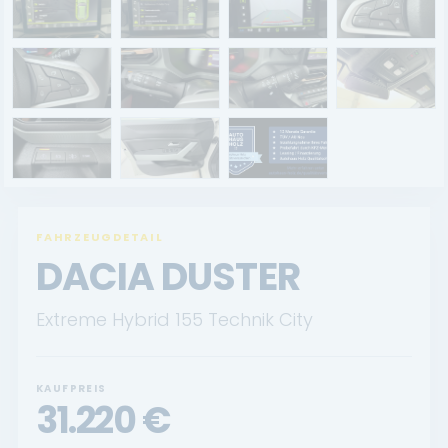
Renault Service
Dacia Service
UNTERNEHMEN
Standort Landau
Standort Neustadt
FAHRZEUGDETAIL
Qualitätsversprechen
DACIA DUSTER
Tankstelle
Extreme Hybrid 155 Technik City
Karriere
KONTAKT
KAUFPREIS
31.220
€