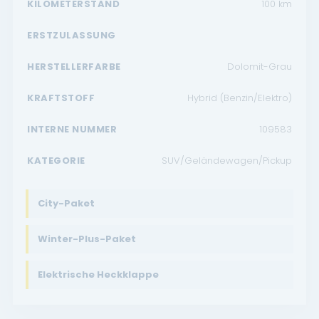
KILOMETERSTAND
100
km
ERSTZULASSUNG
HERSTELLERFARBE
Dolomit-Grau
KRAFTSTOFF
Hybrid (Benzin/Elektro)
INTERNE NUMMER
109583
KATEGORIE
SUV/Geländewagen/Pickup
City-Paket
Winter-Plus-Paket
Elektrische Heckklappe