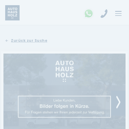
FAHRZEUGSUCHE
Zurück zur Suche
MARKEN
Opel
Kia
Ford
Land Rover
Renault
Dacia