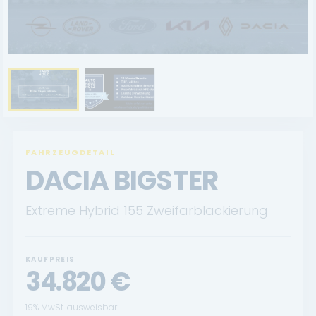
BYD
SERVICE
Aktionsfahrzeuge
AutoAbo
Gewerbekunden
FAHRZEUGDETAIL
DACIA BIGSTER
Probefahrt
Mietwagen
Extreme Hybrid 155 Zweifarblackierung
Ankauf
KAUFPREIS
WERKSTATTTERMIN
34.820
€
Teile & Zubehör
19% MwSt. ausweisbar