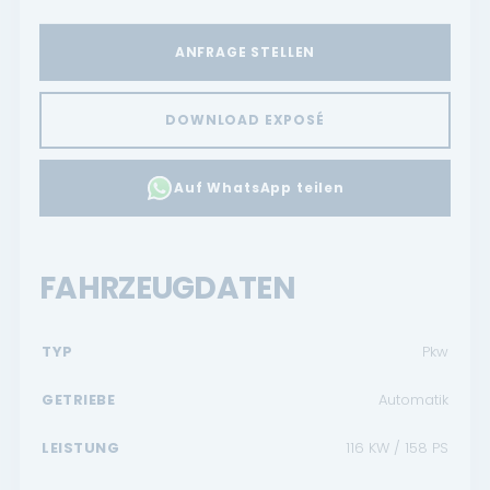
Renault Service
ANFRAGE STELLEN
Dacia Service
DOWNLOAD EXPOSÉ
UNTERNEHMEN
Standort Landau
Auf WhatsApp teilen
Standort Neustadt
Qualitätsversprechen
FAHRZEUGDATEN
Tankstelle
TYP
Pkw
Karriere
GETRIEBE
Automatik
KONTAKT
LEISTUNG
116 KW / 158 PS