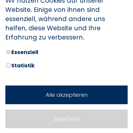
Wir nutzen Cookies auf unserer
BYD
Website. Einige von ihnen sind
essenziell, während andere uns
SERVICE
Sechs starke Marken. Zwei
helfen, diese Website und Ihre
Standorte. Seit über 100 Jahren
Aktionsfahrzeuge
Erfahrung zu verbessern.
Ihr Autohaus Holz.
AutoAbo
Essenziell
Gewerbekunden
Statistik
Probefahrt
Neuwagen
Mietwagen
Gebrauchtwagen
Alle akzeptieren
Ankauf
Werkstatt
Cookie Einstellungen
Fahrzeuge
WERKSTATTTERMIN
Impressum
Speichern
Service
Datenschutz
Teile & Zubehör
Jobs