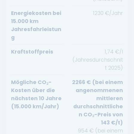
Energiekosten bei
1230
€/Jahr
15.000 km
Jahresfahrleistun
g
Kraftstoffpreis
1,74
€/l
(Jahresdurchschnit
t
2025
)
Mögliche CO₂-
2266
€ (bei einem
Kosten über die
angenommenen
nächsten 10 Jahre
mittleren
(15.000 km/Jahr)
durchschnittliche
n CO₂-Preis von
143
€/t)
954
€ (bei einem