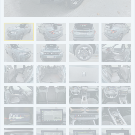
BYD
SERVICE
Aktionsfahrzeuge
AutoAbo
Gewerbekunden
Probefahrt
Mietwagen
Ankauf
WERKSTATTTERMIN
Teile & Zubehör