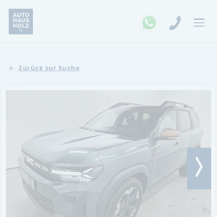
FAHRZEUGSUCHE
Zurück zur Suche
MARKEN
Opel
Kia
Ford
Land Rover
Renault
Dacia