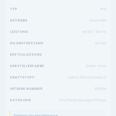
TYP
Pkw
GETRIEBE
Automatik
LEISTUNG
116 KW / 158 PS
KILOMETERSTAND
100
km
ERSTZULASSUNG
HERSTELLERFARBE
Zeder-Grün
KRAFTSTOFF
Hybrid (Benzin/Elektro)
INTERNE NUMMER
109584
KATEGORIE
SUV/Geländewagen/Pickup
Elektrische Heckklappe