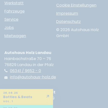
Werkstatt
Cookie Einstellungen
Fahrzeuge
Impressum
Service
Datenschutz
Jobs
© 2026 Autohaus Holz
Mietwagen
GmbH
Autohaus Holz Landau
Hainbachstraße 70 – 76
76829 Landau in der Pfalz
06341 / 9652 - 0
info@autohaus-holz.de
Autohaus Holz Neustadt
28.08.26
↗
Bottles & Beats
Branchweilerhofstraße 89
VOL. 1
67433 Neustadt