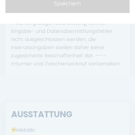
mit einem Besuch in Landau: Ihre Hotel-
Speichern
Übernachtung bezuschussen wir mit 40 EUR.
Trotz sorgfältiger Bearbeitung können
Eingabe- und Datenübermittlungsfehler
nicht ausgeschlossen werden, die
Inseratsangaben stellen daher keine
zugesicherte Beschaffenheit dar. ----
Irrtümer und Zwischenverkauf vorbehalten.
AUSSTATTUNG
Metallic