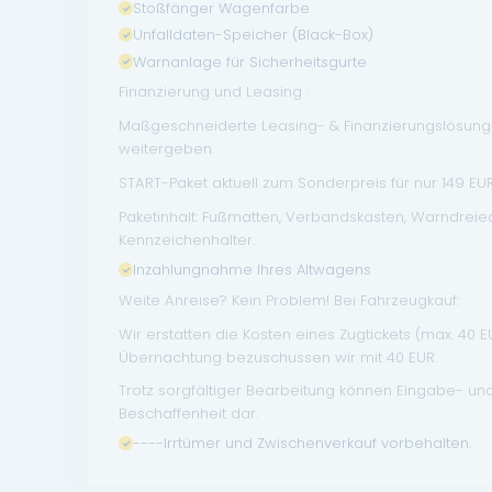
Stoßfänger Wagenfarbe
Unfalldaten-Speicher (Black-Box)
Warnanlage für Sicherheitsgurte
Finanzierung und Leasing :
Maßgeschneiderte Leasing- & Finanzierungslösungen
weitergeben.
START-Paket aktuell zum Sonderpreis für nur 149 EUR 
Paketinhalt: Fußmatten, Verbandskasten, Warndrei
Kennzeichenhalter.
Inzahlungnahme Ihres Altwagens
Weite Anreise? Kein Problem! Bei Fahrzeugkauf:
Wir erstatten die Kosten eines Zugtickets (max. 40 
Übernachtung bezuschussen wir mit 40 EUR.
Trotz sorgfältiger Bearbeitung können Eingabe- un
Beschaffenheit dar.
----Irrtümer und Zwischenverkauf vorbehalten.