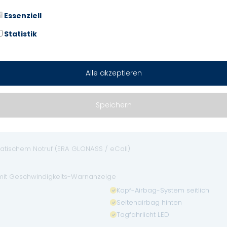
 Auto)
Essenziell
Touchscreen-Farbdisplay (10,1 Zol
Statistik
USB-Anschlüsse (Typ C) Mittelkon
Airbag Fahrerseite
Alle akzeptieren
Antriebsart: Allradantrieb
Elektron. Stabilitäts-Programm (E
Speichern
 mit Fußgänger- und Fahrraderkennung
matischem Notruf (ERA GLONASS / eCall)
mit Geschwindigkeits-Warnanzeige
Kopf-Airbag-System seitlich
Seitenairbag hinten
Tagfahrlicht LED