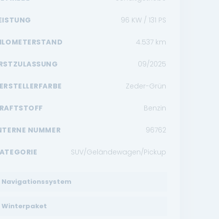
EISTUNG
96 KW / 131 PS
ILOMETERSTAND
4.537
km
RSTZULASSUNG
09/2025
ERSTELLERFARBE
Zeder-Grün
RAFTSTOFF
Benzin
NTERNE NUMMER
96762
ATEGORIE
SUV/Geländewagen/Pickup
Navigationssystem
Winterpaket