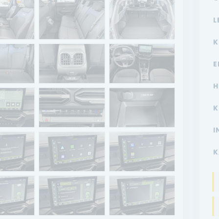
L
K
E
H
K
I
K