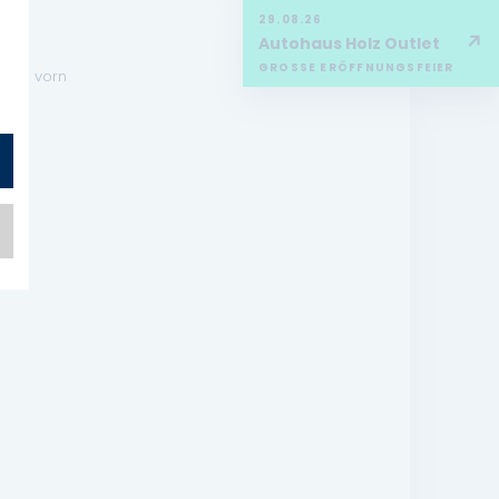
29.08.26
↗
Autohaus Holz Outlet
l)
GROSSE ERÖFFNUNGSFEIER
sole vorn
SP)