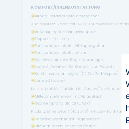
KOMFORT/INNENAUSSTATTUNG
Airbag Beifahrerseite abschaltbar
Audiosystem: Radio mit DAB+, Touchscreen-Farbdis
Außenspiegel elektr. anklappbar
Einparkhilfe hinten
Fensterheber elektr. mit Impulsgeber
Fensterheber elektrisch vorn
Geschwindigkeits-Begrenzeranlage
Isofix-Aufnahmen für Kindersitz an Rücksitz
Kombiinstrument digital (7,0 Zoll Farbdisplay)
Lenkrad (Leder)
Lenkrad mit Multifunktion für Audio-/Telefonbedien
Mittelarmlehne vorn mit Ablagefach
Radioempfang digital (DAB+)
Rücksitzlehne geteilt (40:20:40) mit Easy-Fold-Funkti
Scheibenwischer mit Regensensor
Sitz vorn rechts höhenverstellbar