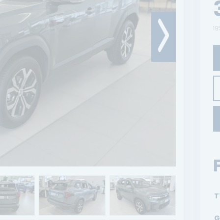
19
T
G