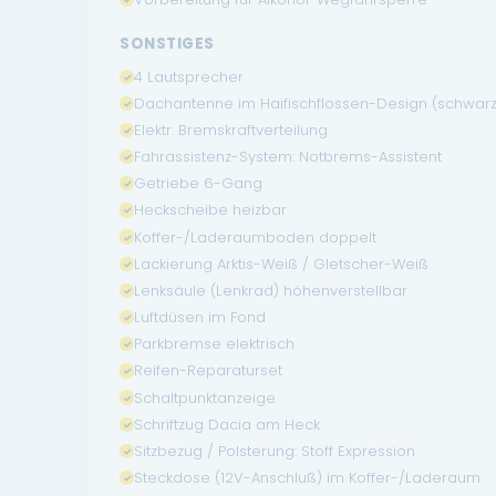
SONSTIGES
4 Lautsprecher
Dachantenne im Haifischflossen-Design (schwarz
Elektr. Bremskraftverteilung
Fahrassistenz-System: Notbrems-Assistent
Getriebe 6-Gang
Heckscheibe heizbar
Koffer-/Laderaumboden doppelt
Lackierung Arktis-Weiß / Gletscher-Weiß
Lenksäule (Lenkrad) höhenverstellbar
Luftdüsen im Fond
Parkbremse elektrisch
Reifen-Reparaturset
Schaltpunktanzeige
Schriftzug Dacia am Heck
Sitzbezug / Polsterung: Stoff Expression
Steckdose (12V-Anschluß) im Koffer-/Laderaum