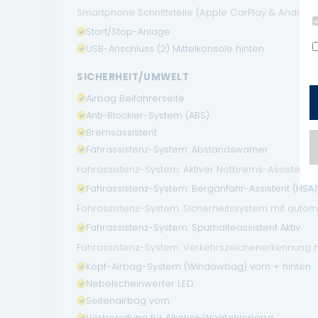
Smartphone Schnittstelle (Apple CarPlay & Android
Start/Stop-Anlage
USB-Anschluss (2) Mittelkonsole hinten
SICHERHEIT/UMWELT
Airbag Beifahrerseite
Anti-Blockier-System (ABS)
Bremsassistent
Fahrassistenz-System: Abstandswarner
Fahrassistenz-System: Aktiver Notbrems-Assistent
Fahrassistenz-System: Berganfahr-Assistent (HSA)
Fahrassistenz-System: Sicherheitssystem mit auto
Fahrassistenz-System: Spurhalteassistent Aktiv
Fahrassistenz-System: Verkehrszeichenerkennung 
Kopf-Airbag-System (Windowbag) vorn + hinten
Nebelscheinwerfer LED
Seitenairbag vorn
Vorbereitung für Alkohol-Wegfahrsperre