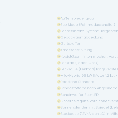
Außenspiegel grau
)
Eco Mode (Fahrmodusschalter)
Fahrassistenz-System: Bergabfah
Gepäckraumabdeckung
Gurtstraffer
Karosserie: 5-türig
Kopfstützen hinten mechan. verste
Lenkrad (Leder-Optik)
Lenksäule (Lenkrad) längsverstel
Mild-Hybrid 96 kW (Motor 1,2 Ltr. 
Radstand Standard
Schadstoffarm nach Abgasnorm 
Scheinwerfer Eco-LED
Sicherheitsgurte vorn höhenverst
Sonnenblenden mit Spiegel (bel
Steckdose (12V-Anschluß) in Mitt