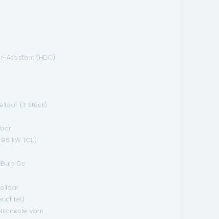
r-Assistent (HDC)
llbar (3 Stück)
lbar
- 96 kW TCE)
Euro 6e
ellbar
euchtet)
elkonsole vorn