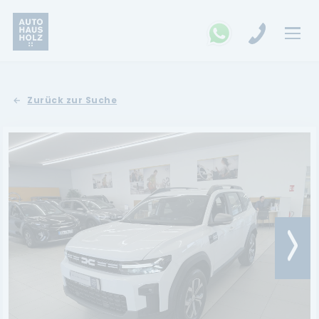
FAHRZEUGSUCHE
Zurück zur Suche
MARKEN
Opel
Kia
Ford
Land Rover
Renault
Dacia