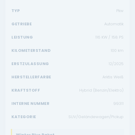
TYP
Pkw
GETRIEBE
Automatik
LEISTUNG
116 KW / 158 PS
KILOMETERSTAND
100
km
ERSTZULASSUNG
12/2025
HERSTELLERFARBE
Arktis Weiß
KRAFTSTOFF
Hybrid (Benzin/Elektro)
INTERNE NUMMER
99311
KATEGORIE
SUV/Geländewagen/Pickup
Winter Plus Paket