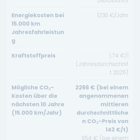
(Autobahn)
Energiekosten bei
1230
€/Jahr
15.000 km
Jahresfahrleistun
g
Kraftstoffpreis
1,74
€/l
(Jahresdurchschnit
t
2025
)
Mögliche CO₂-
2266
€ (bei einem
Kosten über die
angenommenen
nächsten 10 Jahre
mittleren
(15.000 km/Jahr)
durchschnittliche
n CO₂-Preis von
143
€/t)
954
€ (bei einem