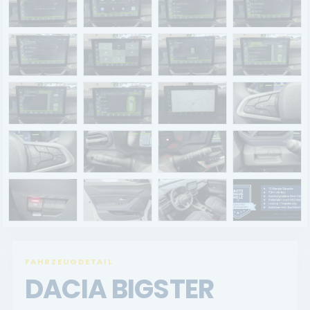
Renault Service
Dacia Service
UNTERNEHMEN
Standort Landau
Standort Neustadt
Qualitätsversprechen
Tankstelle
Karriere
FAHRZEUGDETAIL
KONTAKT
DACIA BIGSTER