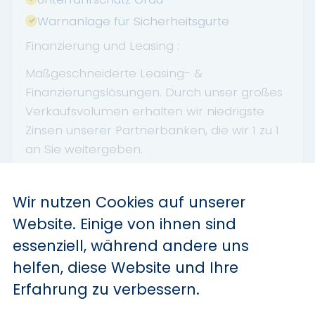
Warnanlage für Sicherheitsgurte
Finanzierung und Leasing :
Maßgeschneiderte Leasing- &
Finanzierungslösungen. Durch unser großes
Verkaufsvolumen erhalten wir niedrigste
Zinsen unserer Partnerbanken, die wir 1 zu 1
an Sie weitergeben.
START-Paket aktuell zum Sonderpreis für nur
149 EUR erhältlich.
Wir nutzen Cookies auf unserer
Website. Einige von ihnen sind
Paketinhalt: Fußmatten, Verbandskasten,
Warndreieck, Warnweste, Aufbereitung
essenziell, während andere uns
Innen- und Außenreinigung), Vorabsendung
helfen, diese Website und Ihre
Zulassungsunterlagen, Montage
Erfahrung zu verbessern.
Kennzeichenhalter.