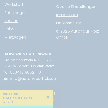
Werkstatt
Cookie Einstellungen
Fahrzeuge
Impressum
Service
Datenschutz
Jobs
© 2026 Autohaus Holz
Mietwagen
GmbH
Autohaus Holz Landau
Hainbachstraße 70 – 76
76829 Landau in der Pfalz
06341 / 9652 - 0
info@autohaus-holz.de
Autohaus Holz Neustadt
28.08.26
↗
Bottles & Beats
Branchweilerhofstraße 89
VOL. 1
67433 Neustadt