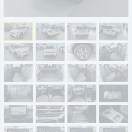
BYD
SERVICE
Aktionsfahrzeuge
AutoAbo
Gewerbekunden
Probefahrt
Mietwagen
Ankauf
WERKSTATTTERMIN
Teile & Zubehör