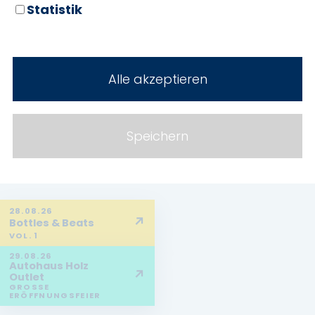
Statistik
Alle akzeptieren
Speichern
28.08.26
↗
Bottles & Beats
VOL. 1
29.08.26
Autohaus Holz
↗
Outlet
GROSSE E
RÖFFNUNGSFEIER